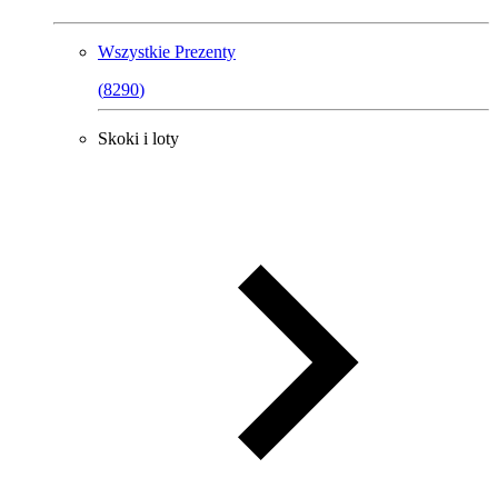
Wszystkie
Prezenty
(
8290
)
Skoki i loty