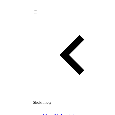
Skoki i loty