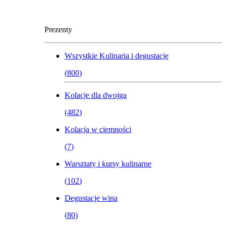
Prezenty
Wszystkie
Kulinaria i degustacje
(
800
)
Kolacje dla dwojga
(
482
)
Kolacja w ciemności
(
7
)
Warsztaty i kursy kulinarne
(
102
)
Degustacje wina
(
80
)