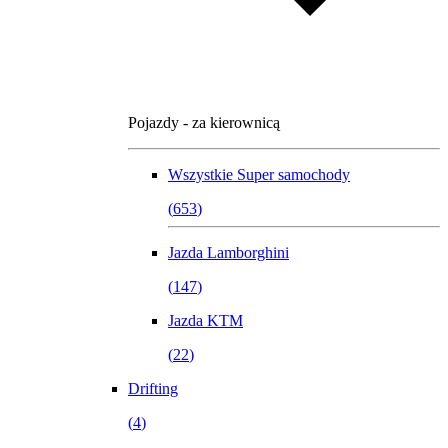
Pojazdy - za kierownicą
Wszystkie
Super samochody
(
653
)
Jazda Lamborghini
(
147
)
Jazda KTM
(
22
)
Drifting
(
4
)