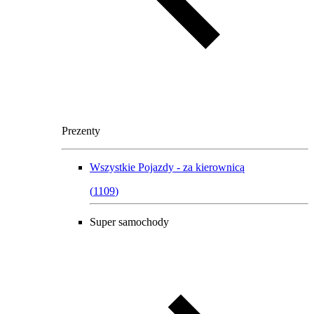
Prezenty
Wszystkie
Pojazdy - za kierownicą
(
1109
)
Super samochody