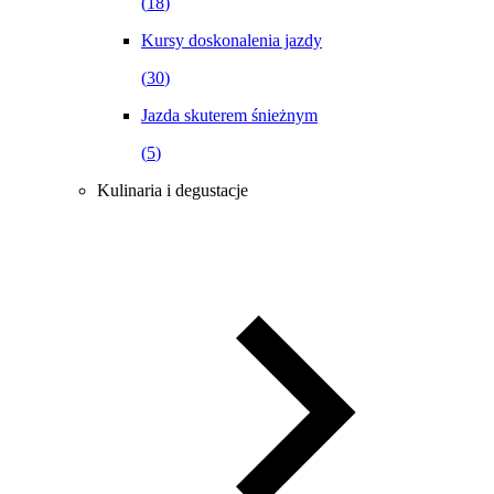
(
18
)
Kursy doskonalenia jazdy
(
30
)
Jazda skuterem śnieżnym
(
5
)
Kulinaria i degustacje