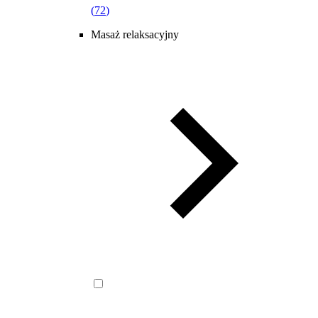
(
72
)
Masaż relaksacyjny