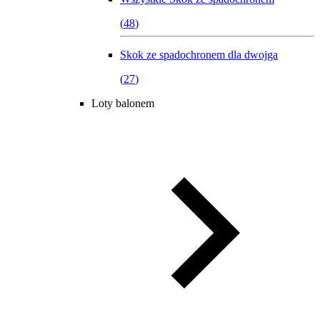
(
48
)
Skok ze spadochronem dla dwojga
(
27
)
Loty balonem