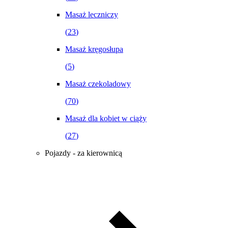
Masaż leczniczy
(
23
)
Masaż kręgosłupa
(
5
)
Masaż czekoladowy
(
70
)
Masaż dla kobiet w ciąży
(
27
)
Pojazdy - za kierownicą