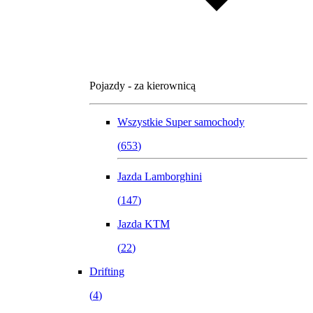
Pojazdy - za kierownicą
Wszystkie
Super samochody
(
653
)
Jazda Lamborghini
(
147
)
Jazda KTM
(
22
)
Drifting
(
4
)