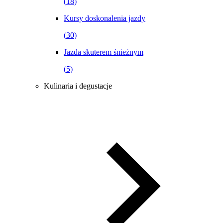
(
18
)
Kursy doskonalenia jazdy
(
30
)
Jazda skuterem śnieżnym
(
5
)
Kulinaria i degustacje