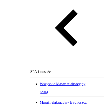
SPA i masaże
Wszystkie
Masaż relaksacyjny
(
204
)
Masaż relaksacyjny Bydgoszcz