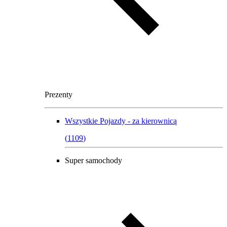
Prezenty
Wszystkie
Pojazdy - za kierownicą
(
1109
)
Super samochody