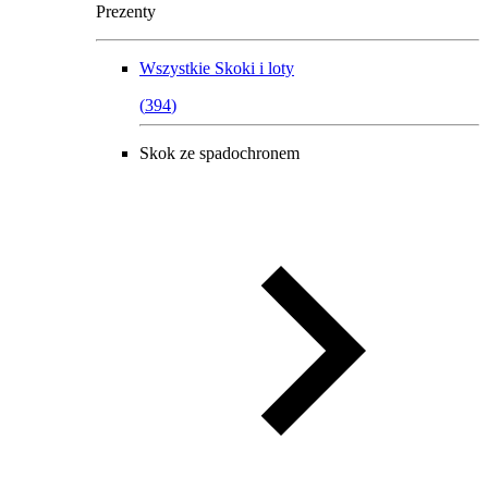
Prezenty
Wszystkie
Skoki i loty
(
394
)
Skok ze spadochronem