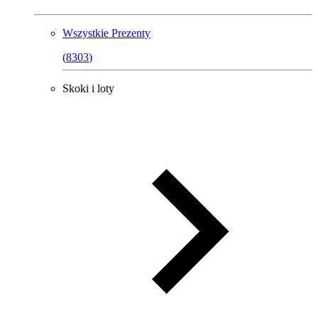
Wszystkie
Prezenty
(
8303
)
Skoki i loty