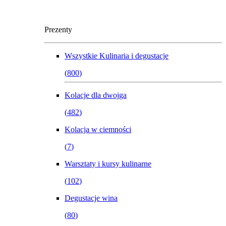
Prezenty
Wszystkie
Kulinaria i degustacje
(
800
)
Kolacje dla dwojga
(
482
)
Kolacja w ciemności
(
7
)
Warsztaty i kursy kulinarne
(
102
)
Degustacje wina
(
80
)