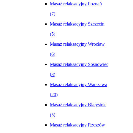
Masaż relaksacyjny Poznań
(
7
)
Masaż relaksacyjny Szczecin
(
5
)
Masaż relaksacyjny Wrocław
(
6
)
Masaż relaksacyjny Sosnowiec
(
3
)
Masaż relaksacyjny Warszawa
(
20
)
Masaż relaksacyjny Białystok
(
5
)
Masaż relaksacyjny Rzeszów