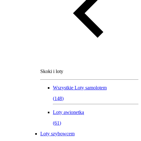
Skoki i loty
Wszystkie
Loty samolotem
(
148
)
Loty awionetką
(
61
)
Loty szybowcem