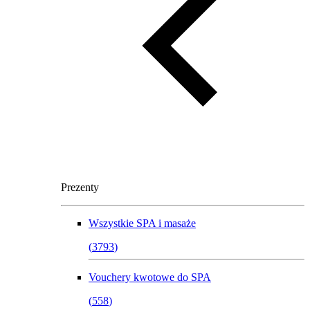
Prezenty
Wszystkie
SPA i masaże
(
3793
)
Vouchery kwotowe do SPA
(
558
)