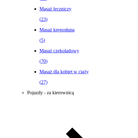
Masaż leczniczy
(
23
)
Masaż kręgosłupa
(
5
)
Masaż czekoladowy
(
70
)
Masaż dla kobiet w ciąży
(
27
)
Pojazdy - za kierownicą