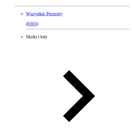
Wszystkie
Prezenty
(
8303
)
Skoki i loty