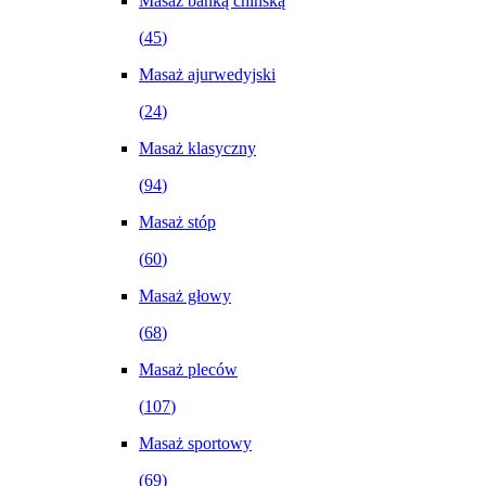
Masaż bańką chińską
(
45
)
Masaż ajurwedyjski
(
24
)
Masaż klasyczny
(
94
)
Masaż stóp
(
60
)
Masaż głowy
(
68
)
Masaż pleców
(
107
)
Masaż sportowy
(
69
)