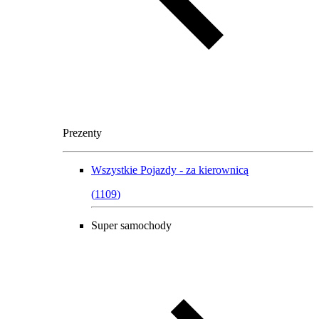
Prezenty
Wszystkie
Pojazdy - za kierownicą
(
1109
)
Super samochody