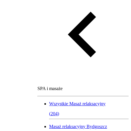
SPA i masaże
Wszystkie
Masaż relaksacyjny
(
204
)
Masaż relaksacyjny Bydgoszcz