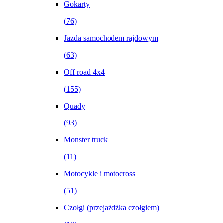
Gokarty
(
76
)
Jazda samochodem rajdowym
(
63
)
Off road 4x4
(
155
)
Quady
(
93
)
Monster truck
(
11
)
Motocykle i motocross
(
51
)
Czołgi (przejażdżka czołgiem)