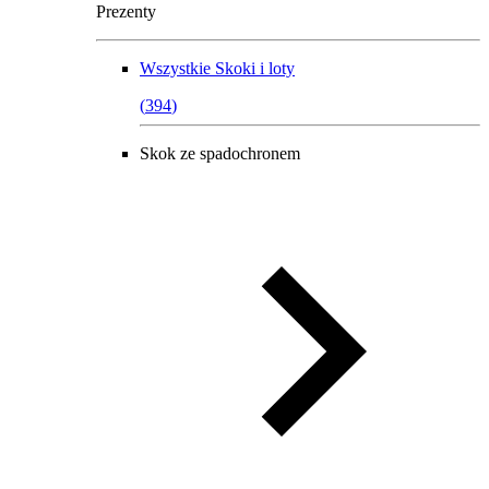
Prezenty
Wszystkie
Skoki i loty
(
394
)
Skok ze spadochronem