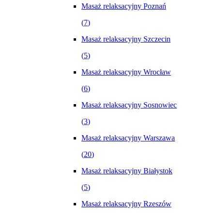
Masaż relaksacyjny Poznań
(
7
)
Masaż relaksacyjny Szczecin
(
5
)
Masaż relaksacyjny Wrocław
(
6
)
Masaż relaksacyjny Sosnowiec
(
3
)
Masaż relaksacyjny Warszawa
(
20
)
Masaż relaksacyjny Białystok
(
5
)
Masaż relaksacyjny Rzeszów