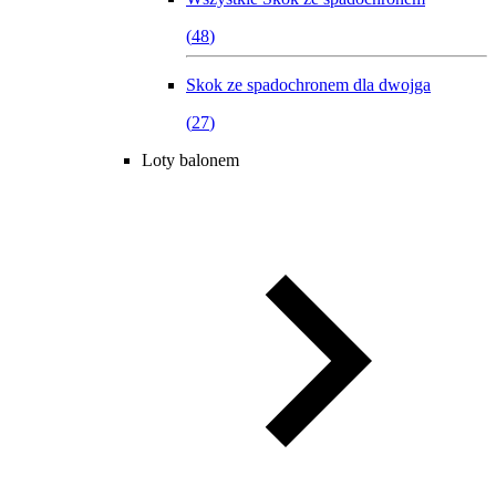
(
48
)
Skok ze spadochronem dla dwojga
(
27
)
Loty balonem