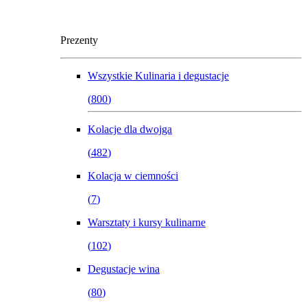
Prezenty
Wszystkie
Kulinaria i degustacje
(
800
)
Kolacje dla dwojga
(
482
)
Kolacja w ciemności
(
7
)
Warsztaty i kursy kulinarne
(
102
)
Degustacje wina
(
80
)