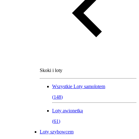
Skoki i loty
Wszystkie
Loty samolotem
(
148
)
Loty awionetką
(
61
)
Loty szybowcem