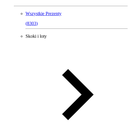
Wszystkie
Prezenty
(
8303
)
Skoki i loty