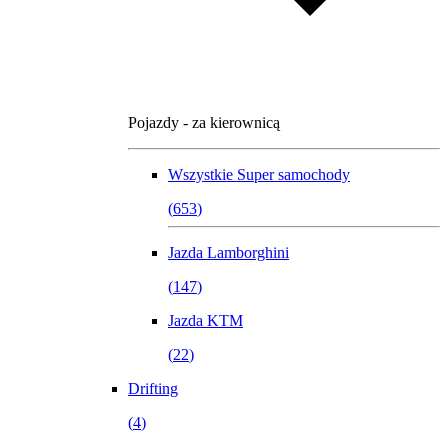
Pojazdy - za kierownicą
Wszystkie
Super samochody
(
653
)
Jazda Lamborghini
(
147
)
Jazda KTM
(
22
)
Drifting
(
4
)