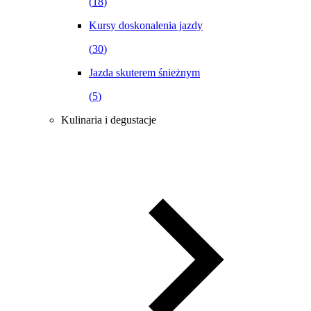
(
18
)
Kursy doskonalenia jazdy
(
30
)
Jazda skuterem śnieżnym
(
5
)
Kulinaria i degustacje