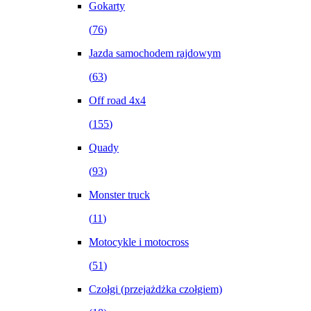
Gokarty
(
76
)
Jazda samochodem rajdowym
(
63
)
Off road 4x4
(
155
)
Quady
(
93
)
Monster truck
(
11
)
Motocykle i motocross
(
51
)
Czołgi (przejażdżka czołgiem)