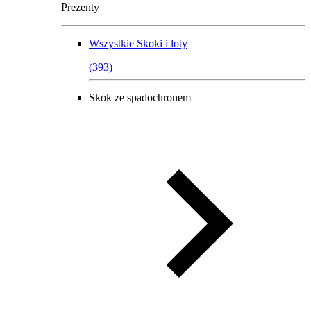
Prezenty
Wszystkie
Skoki i loty
(
393
)
Skok ze spadochronem