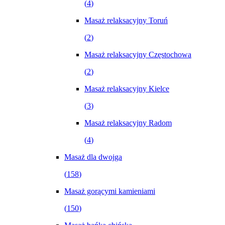
(
4
)
Masaż relaksacyjny Toruń
(
2
)
Masaż relaksacyjny Częstochowa
(
2
)
Masaż relaksacyjny Kielce
(
3
)
Masaż relaksacyjny Radom
(
4
)
Masaż dla dwojga
(
158
)
Masaż gorącymi kamieniami
(
150
)