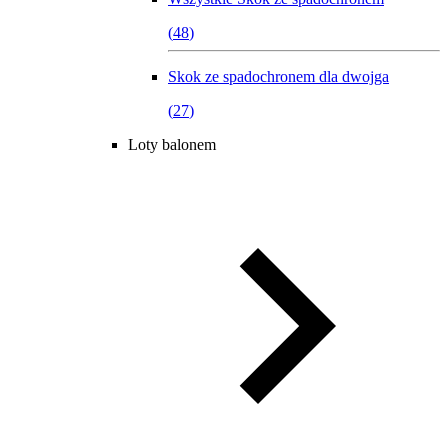
(
48
)
Skok ze spadochronem dla dwojga
(
27
)
Loty balonem