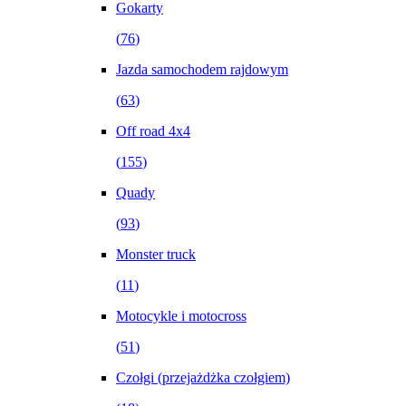
Gokarty
(
76
)
Jazda samochodem rajdowym
(
63
)
Off road 4x4
(
155
)
Quady
(
93
)
Monster truck
(
11
)
Motocykle i motocross
(
51
)
Czołgi (przejażdżka czołgiem)