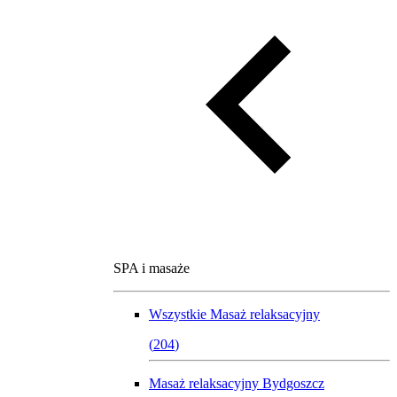
SPA i masaże
Wszystkie
Masaż relaksacyjny
(
204
)
Masaż relaksacyjny Bydgoszcz