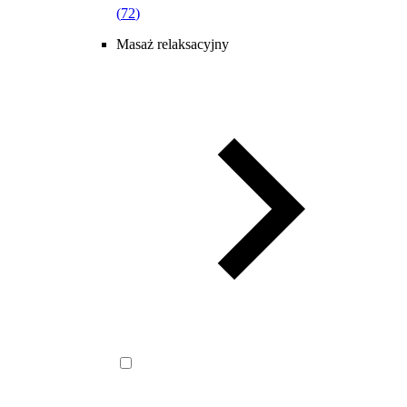
(
72
)
Masaż relaksacyjny