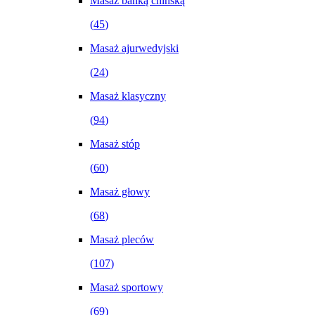
Masaż bańką chińską
(
45
)
Masaż ajurwedyjski
(
24
)
Masaż klasyczny
(
94
)
Masaż stóp
(
60
)
Masaż głowy
(
68
)
Masaż pleców
(
107
)
Masaż sportowy
(
69
)