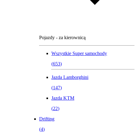
Pojazdy - za kierownicą
Wszystkie
Super samochody
(
653
)
Jazda Lamborghini
(
147
)
Jazda KTM
(
22
)
Drifting
(
4
)