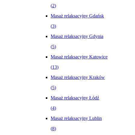
(
2
)
Masaż relaksacyjny Gdańsk
(
3
)
Masaż relaksacyjny Gdynia
(
5
)
Masaż relaksacyjny Katowice
(
13
)
Masaż relaksacyjny Kraków
(
5
)
Masaż relaksacyjny Łódź
(
4
)
Masaż relaksacyjny Lublin
(
8
)