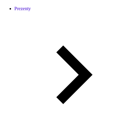
Prezenty