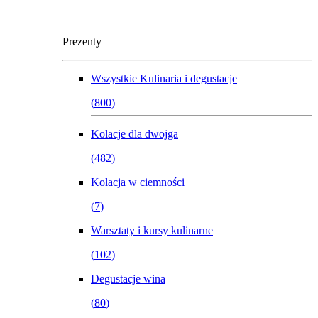
Prezenty
Wszystkie
Kulinaria i degustacje
(
800
)
Kolacje dla dwojga
(
482
)
Kolacja w ciemności
(
7
)
Warsztaty i kursy kulinarne
(
102
)
Degustacje wina
(
80
)