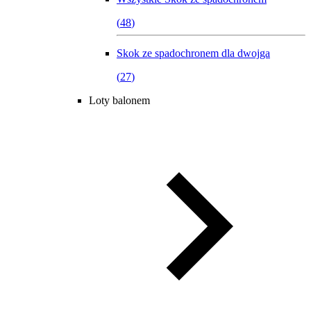
(
48
)
Skok ze spadochronem dla dwojga
(
27
)
Loty balonem