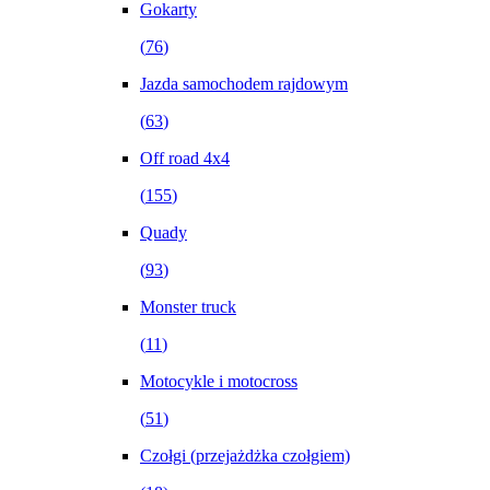
Gokarty
(
76
)
Jazda samochodem rajdowym
(
63
)
Off road 4x4
(
155
)
Quady
(
93
)
Monster truck
(
11
)
Motocykle i motocross
(
51
)
Czołgi (przejażdżka czołgiem)