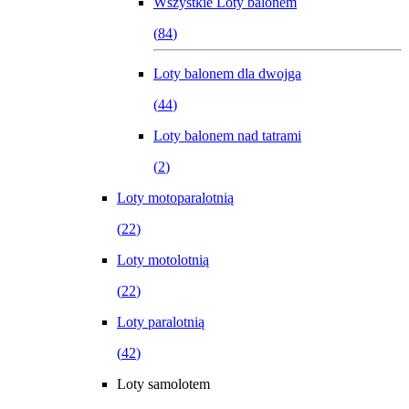
Wszystkie
Loty balonem
(
84
)
Loty balonem dla dwojga
(
44
)
Loty balonem nad tatrami
(
2
)
Loty motoparalotnią
(
22
)
Loty motolotnią
(
22
)
Loty paralotnią
(
42
)
Loty samolotem