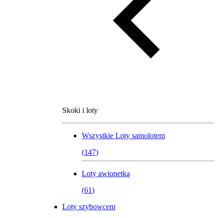
Skoki i loty
Wszystkie
Loty samolotem
(
147
)
Loty awionetką
(
61
)
Loty szybowcem