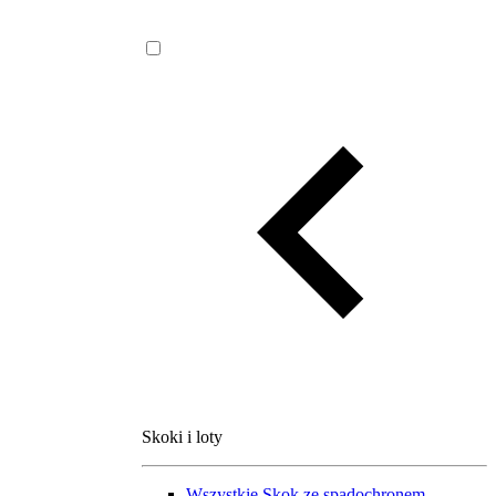
Skoki i loty
Wszystkie
Skok ze spadochronem