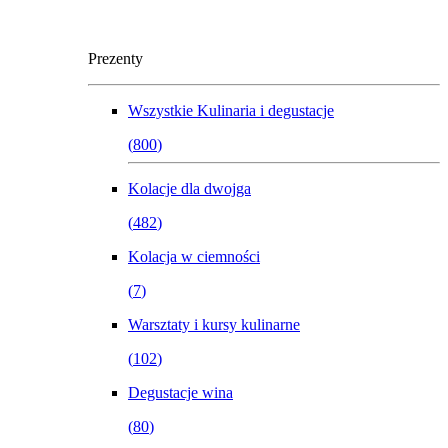
Prezenty
Wszystkie
Kulinaria i degustacje
(
800
)
Kolacje dla dwojga
(
482
)
Kolacja w ciemności
(
7
)
Warsztaty i kursy kulinarne
(
102
)
Degustacje wina
(
80
)