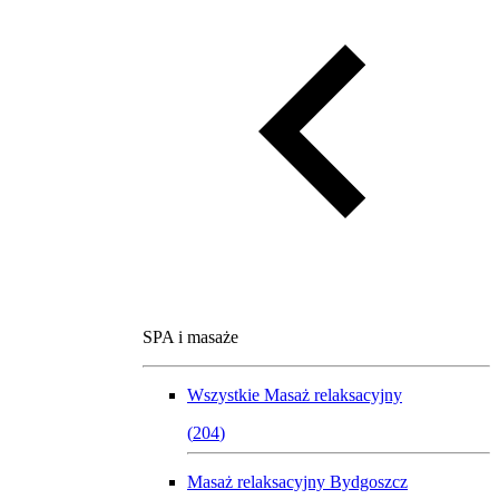
SPA i masaże
Wszystkie
Masaż relaksacyjny
(
204
)
Masaż relaksacyjny Bydgoszcz