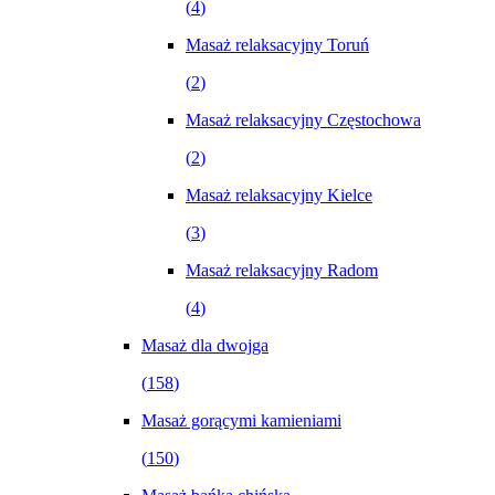
(
4
)
Masaż relaksacyjny Toruń
(
2
)
Masaż relaksacyjny Częstochowa
(
2
)
Masaż relaksacyjny Kielce
(
3
)
Masaż relaksacyjny Radom
(
4
)
Masaż dla dwojga
(
158
)
Masaż gorącymi kamieniami
(
150
)