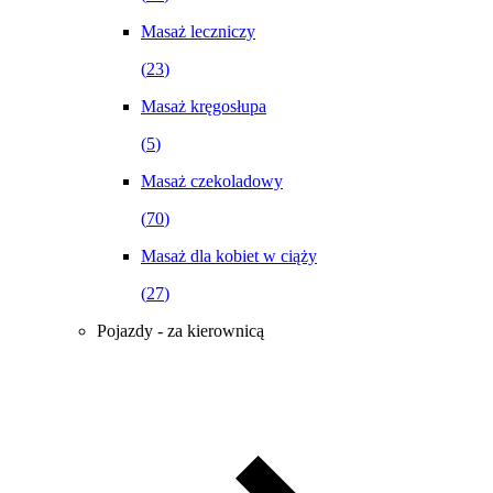
Masaż leczniczy
(
23
)
Masaż kręgosłupa
(
5
)
Masaż czekoladowy
(
70
)
Masaż dla kobiet w ciąży
(
27
)
Pojazdy - za kierownicą