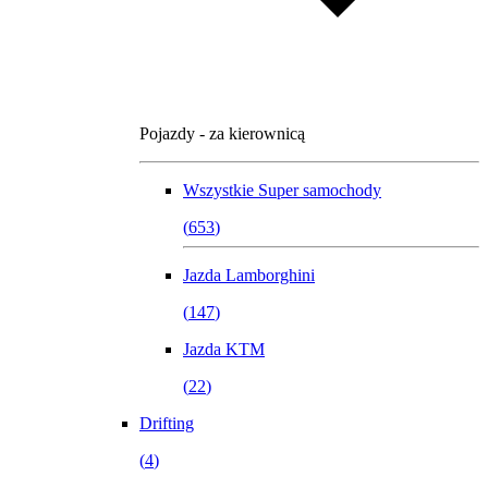
Pojazdy - za kierownicą
Wszystkie
Super samochody
(
653
)
Jazda Lamborghini
(
147
)
Jazda KTM
(
22
)
Drifting
(
4
)