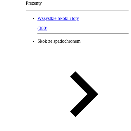
Prezenty
Wszystkie
Skoki i loty
(
380
)
Skok ze spadochronem