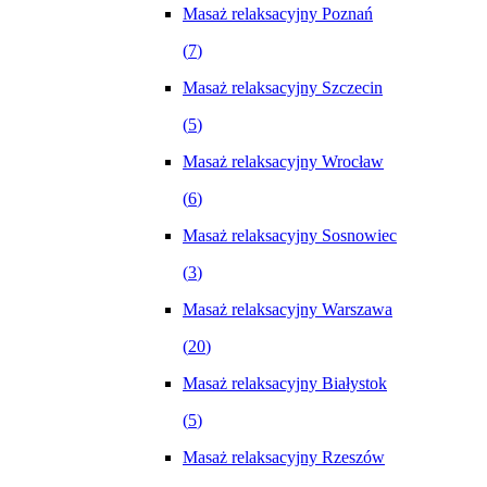
Masaż relaksacyjny Poznań
(
7
)
Masaż relaksacyjny Szczecin
(
5
)
Masaż relaksacyjny Wrocław
(
6
)
Masaż relaksacyjny Sosnowiec
(
3
)
Masaż relaksacyjny Warszawa
(
20
)
Masaż relaksacyjny Białystok
(
5
)
Masaż relaksacyjny Rzeszów