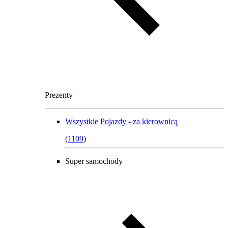
Prezenty
Wszystkie
Pojazdy - za kierownicą
(
1109
)
Super samochody