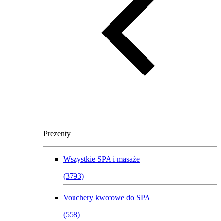
Prezenty
Wszystkie
SPA i masaże
(
3793
)
Vouchery kwotowe do SPA
(
558
)