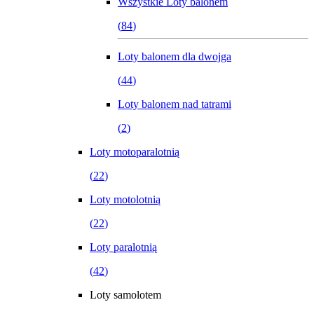
Wszystkie
Loty balonem
(
84
)
Loty balonem dla dwojga
(
44
)
Loty balonem nad tatrami
(
2
)
Loty motoparalotnią
(
22
)
Loty motolotnią
(
22
)
Loty paralotnią
(
42
)
Loty samolotem