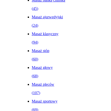
Masaż bańką chińską
(
45
)
Masaż ajurwedyjski
(
24
)
Masaż klasyczny
(
94
)
Masaż stóp
(
60
)
Masaż głowy
(
68
)
Masaż pleców
(
107
)
Masaż sportowy
(
69
)