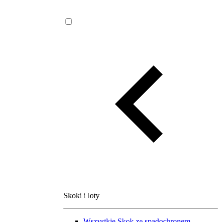
Skoki i loty
Wszystkie
Skok ze spadochronem