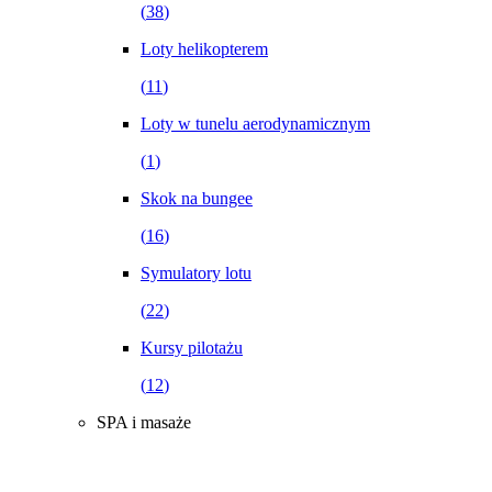
(
38
)
Loty helikopterem
(
11
)
Loty w tunelu aerodynamicznym
(
1
)
Skok na bungee
(
16
)
Symulatory lotu
(
22
)
Kursy pilotażu
(
12
)
SPA i masaże