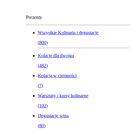
Prezenty
Wszystkie
Kulinaria i degustacje
(
800
)
Kolacje dla dwojga
(
482
)
Kolacja w ciemności
(
7
)
Warsztaty i kursy kulinarne
(
102
)
Degustacje wina
(
80
)