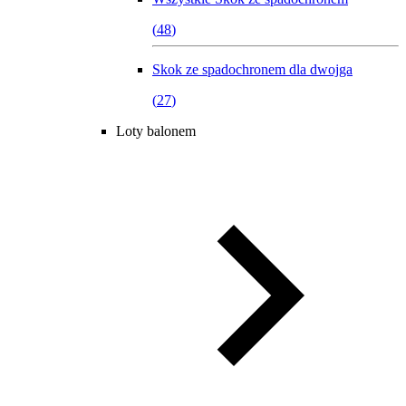
(
48
)
Skok ze spadochronem dla dwojga
(
27
)
Loty balonem