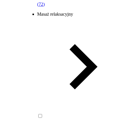
(
72
)
Masaż relaksacyjny