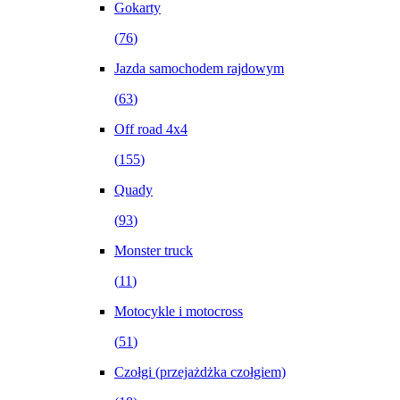
Gokarty
(
76
)
Jazda samochodem rajdowym
(
63
)
Off road 4x4
(
155
)
Quady
(
93
)
Monster truck
(
11
)
Motocykle i motocross
(
51
)
Czołgi (przejażdżka czołgiem)