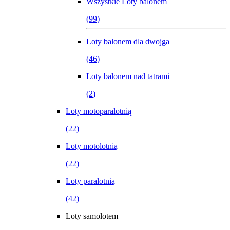
Wszystkie
Loty balonem
(
99
)
Loty balonem dla dwojga
(
46
)
Loty balonem nad tatrami
(
2
)
Loty motoparalotnią
(
22
)
Loty motolotnią
(
22
)
Loty paralotnią
(
42
)
Loty samolotem