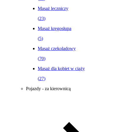
Masaż leczniczy
(
23
)
Masaż kręgosłupa
(
5
)
Masaż czekoladowy
(
70
)
Masaż dla kobiet w ciąży
(
27
)
Pojazdy - za kierownicą