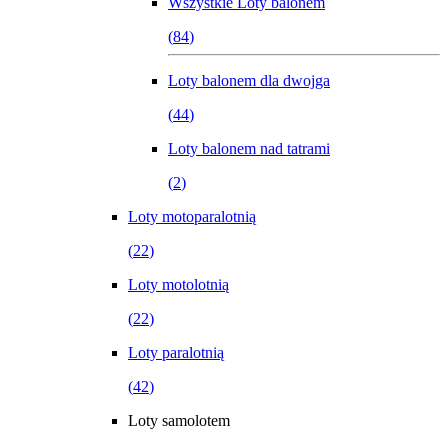
Wszystkie
Loty balonem
(
84
)
Loty balonem dla dwojga
(
44
)
Loty balonem nad tatrami
(
2
)
Loty motoparalotnią
(
22
)
Loty motolotnią
(
22
)
Loty paralotnią
(
42
)
Loty samolotem