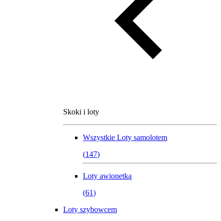
Skoki i loty
Wszystkie
Loty samolotem
(
147
)
Loty awionetką
(
61
)
Loty szybowcem