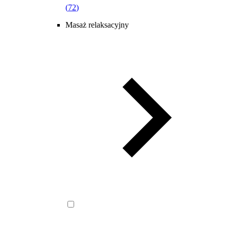
(
72
)
Masaż relaksacyjny