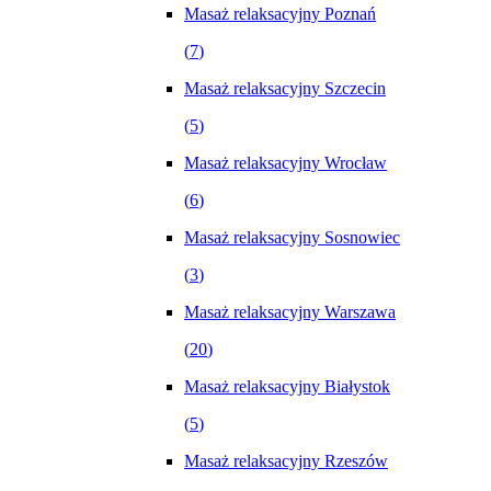
Masaż relaksacyjny Poznań
(
7
)
Masaż relaksacyjny Szczecin
(
5
)
Masaż relaksacyjny Wrocław
(
6
)
Masaż relaksacyjny Sosnowiec
(
3
)
Masaż relaksacyjny Warszawa
(
20
)
Masaż relaksacyjny Białystok
(
5
)
Masaż relaksacyjny Rzeszów