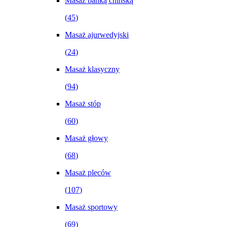
Masaż bańką chińską
(
45
)
Masaż ajurwedyjski
(
24
)
Masaż klasyczny
(
94
)
Masaż stóp
(
60
)
Masaż głowy
(
68
)
Masaż pleców
(
107
)
Masaż sportowy
(
69
)