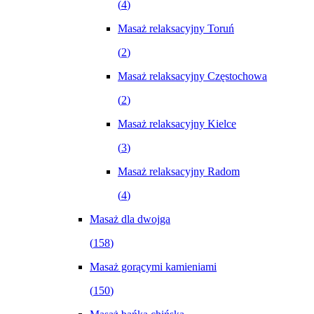
(
4
)
Masaż relaksacyjny Toruń
(
2
)
Masaż relaksacyjny Częstochowa
(
2
)
Masaż relaksacyjny Kielce
(
3
)
Masaż relaksacyjny Radom
(
4
)
Masaż dla dwojga
(
158
)
Masaż gorącymi kamieniami
(
150
)