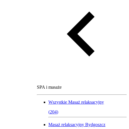
SPA i masaże
Wszystkie
Masaż relaksacyjny
(
204
)
Masaż relaksacyjny Bydgoszcz