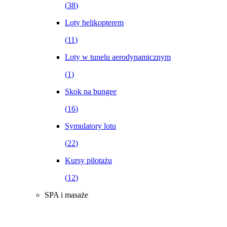
(
38
)
Loty helikopterem
(
11
)
Loty w tunelu aerodynamicznym
(
1
)
Skok na bungee
(
16
)
Symulatory lotu
(
22
)
Kursy pilotażu
(
12
)
SPA i masaże