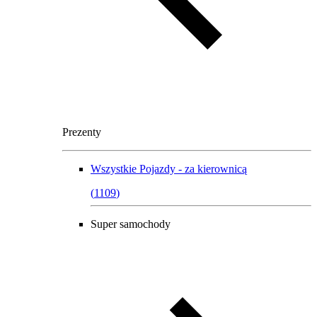
Prezenty
Wszystkie
Pojazdy - za kierownicą
(
1109
)
Super samochody