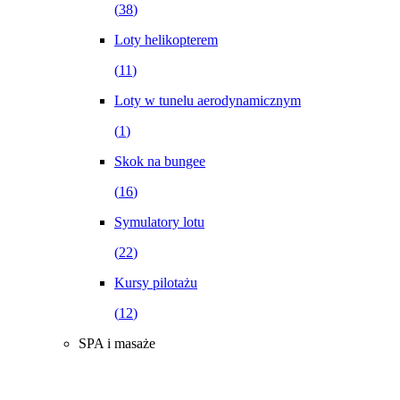
(
38
)
Loty helikopterem
(
11
)
Loty w tunelu aerodynamicznym
(
1
)
Skok na bungee
(
16
)
Symulatory lotu
(
22
)
Kursy pilotażu
(
12
)
SPA i masaże