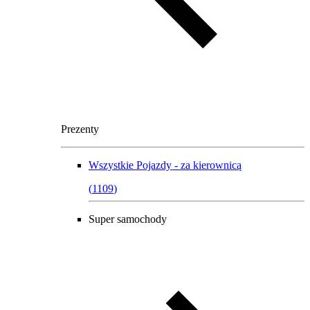
Prezenty
Wszystkie
Pojazdy - za kierownicą
(
1109
)
Super samochody