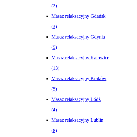
(
2
)
Masaż relaksacyjny Gdańsk
(
3
)
Masaż relaksacyjny Gdynia
(
5
)
Masaż relaksacyjny Katowice
(
13
)
Masaż relaksacyjny Kraków
(
5
)
Masaż relaksacyjny Łódź
(
4
)
Masaż relaksacyjny Lublin
(
8
)