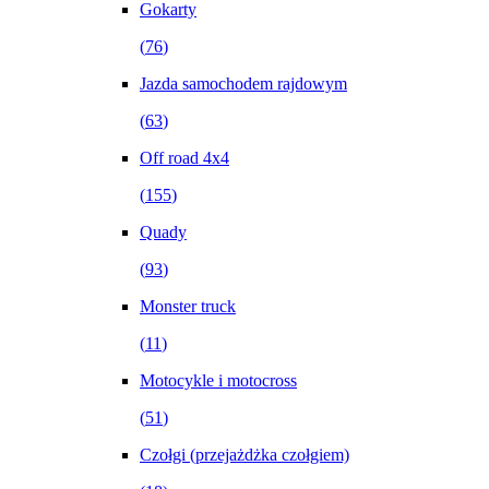
Gokarty
(
76
)
Jazda samochodem rajdowym
(
63
)
Off road 4x4
(
155
)
Quady
(
93
)
Monster truck
(
11
)
Motocykle i motocross
(
51
)
Czołgi (przejażdżka czołgiem)