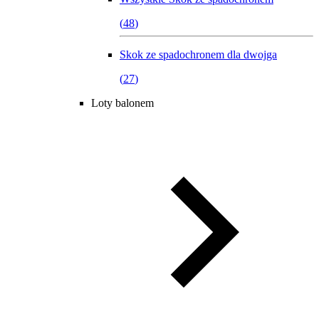
(
48
)
Skok ze spadochronem dla dwojga
(
27
)
Loty balonem