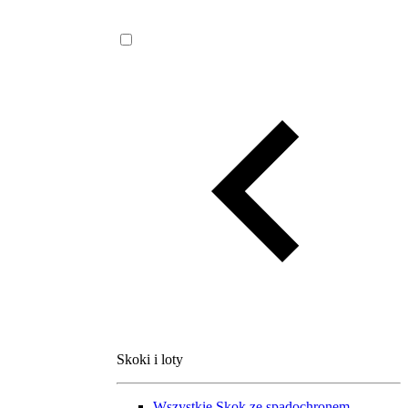
Skoki i loty
Wszystkie
Skok ze spadochronem