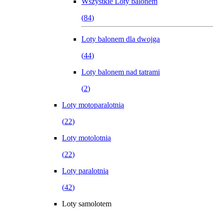
Wszystkie
Loty balonem
(
84
)
Loty balonem dla dwojga
(
44
)
Loty balonem nad tatrami
(
2
)
Loty motoparalotnią
(
22
)
Loty motolotnią
(
22
)
Loty paralotnią
(
42
)
Loty samolotem