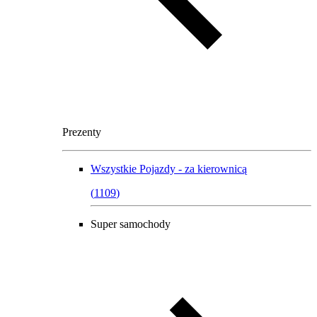
Prezenty
Wszystkie
Pojazdy - za kierownicą
(
1109
)
Super samochody