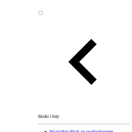
Skoki i loty
Wszystkie
Skok ze spadochronem