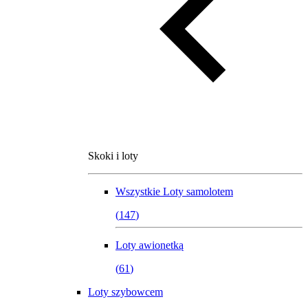
Skoki i loty
Wszystkie
Loty samolotem
(
147
)
Loty awionetką
(
61
)
Loty szybowcem