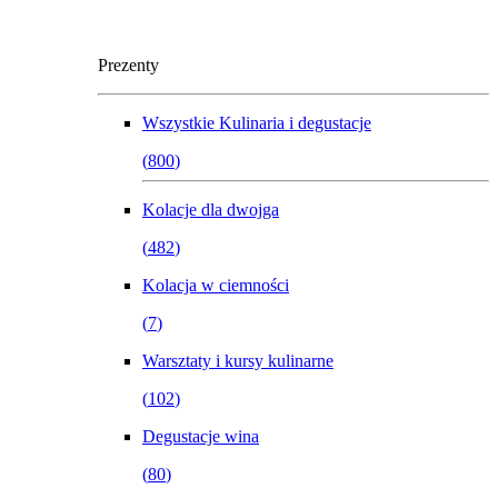
Prezenty
Wszystkie
Kulinaria i degustacje
(
800
)
Kolacje dla dwojga
(
482
)
Kolacja w ciemności
(
7
)
Warsztaty i kursy kulinarne
(
102
)
Degustacje wina
(
80
)