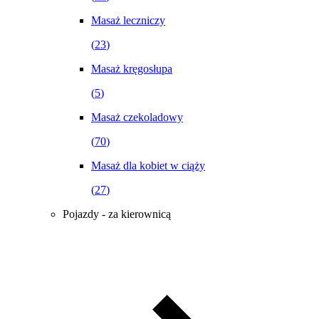
Masaż leczniczy
(
23
)
Masaż kręgosłupa
(
5
)
Masaż czekoladowy
(
70
)
Masaż dla kobiet w ciąży
(
27
)
Pojazdy - za kierownicą