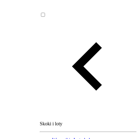
Skoki i loty