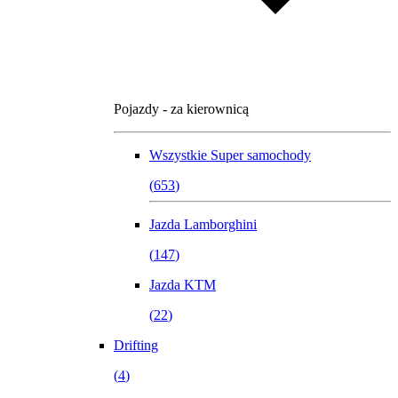
Pojazdy - za kierownicą
Wszystkie
Super samochody
(
653
)
Jazda Lamborghini
(
147
)
Jazda KTM
(
22
)
Drifting
(
4
)