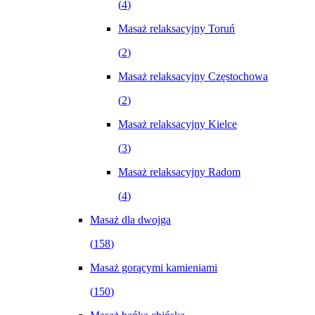
(
4
)
Masaż relaksacyjny Toruń
(
2
)
Masaż relaksacyjny Częstochowa
(
2
)
Masaż relaksacyjny Kielce
(
3
)
Masaż relaksacyjny Radom
(
4
)
Masaż dla dwojga
(
158
)
Masaż gorącymi kamieniami
(
150
)