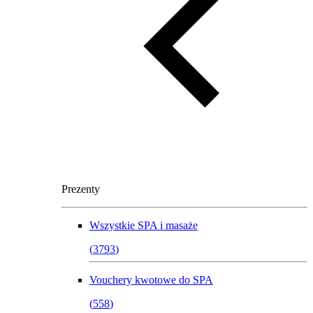
Prezenty
Wszystkie
SPA i masaże
(
3793
)
Vouchery kwotowe do SPA
(
558
)