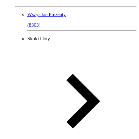
Wszystkie
Prezenty
(
8303
)
Skoki i loty