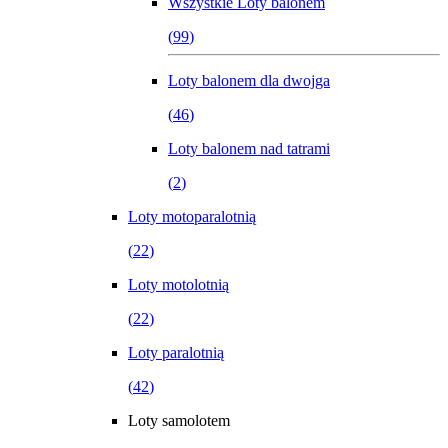
Wszystkie
Loty balonem
(
99
)
Loty balonem dla dwojga
(
46
)
Loty balonem nad tatrami
(
2
)
Loty motoparalotnią
(
22
)
Loty motolotnią
(
22
)
Loty paralotnią
(
42
)
Loty samolotem