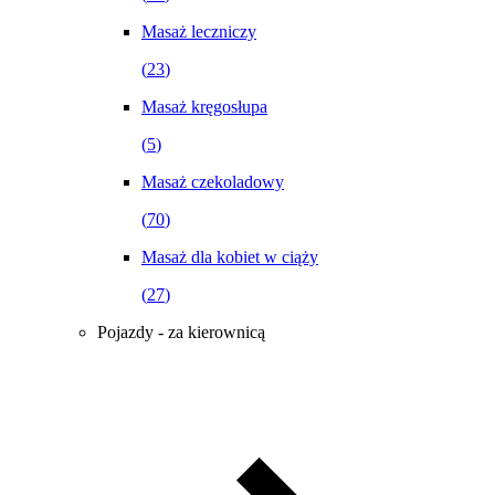
Masaż leczniczy
(
23
)
Masaż kręgosłupa
(
5
)
Masaż czekoladowy
(
70
)
Masaż dla kobiet w ciąży
(
27
)
Pojazdy - za kierownicą