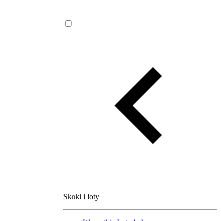
Skoki i loty