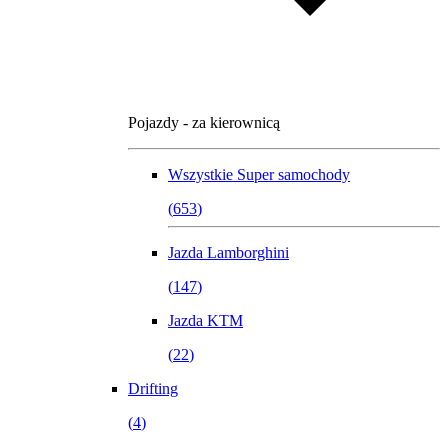
Pojazdy - za kierownicą
Wszystkie
Super samochody
(
653
)
Jazda Lamborghini
(
147
)
Jazda KTM
(
22
)
Drifting
(
4
)