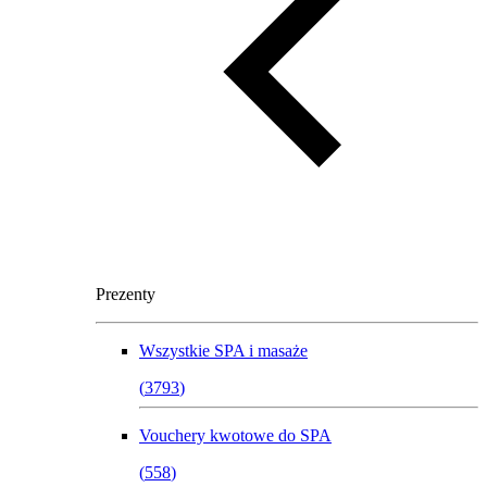
Prezenty
Wszystkie
SPA i masaże
(
3793
)
Vouchery kwotowe do SPA
(
558
)