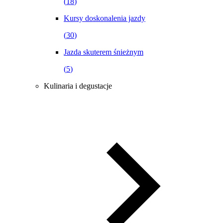
(
18
)
Kursy doskonalenia jazdy
(
30
)
Jazda skuterem śnieżnym
(
5
)
Kulinaria i degustacje