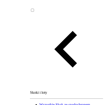
Skoki i loty
Wszystkie
Skok ze spadochronem