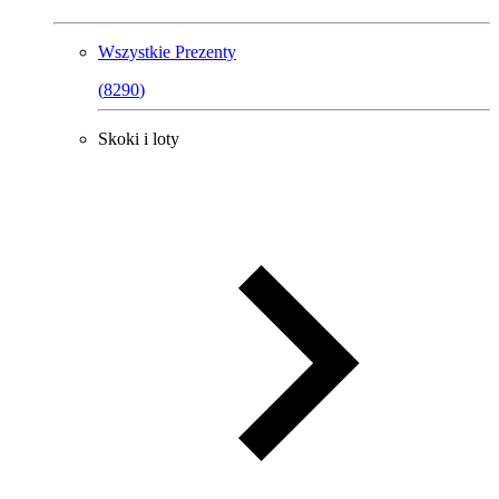
Wszystkie
Prezenty
(
8290
)
Skoki i loty