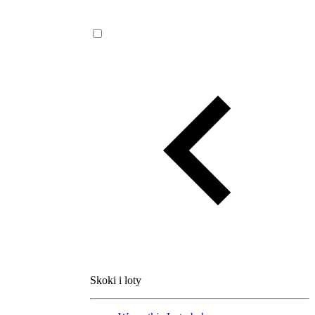
Skoki i loty