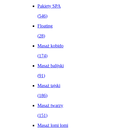
Pakiety SPA
(
546
)
Floating
(
28
)
Masaż kobido
(
174
)
Masaż balijski
(
91
)
Masaż tajski
(
186
)
Masaż twarzy
(
151
)
Masaż lomi lomi