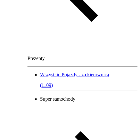
Prezenty
Wszystkie
Pojazdy - za kierownicą
(
1109
)
Super samochody