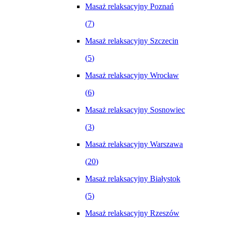
Masaż relaksacyjny Poznań
(
7
)
Masaż relaksacyjny Szczecin
(
5
)
Masaż relaksacyjny Wrocław
(
6
)
Masaż relaksacyjny Sosnowiec
(
3
)
Masaż relaksacyjny Warszawa
(
20
)
Masaż relaksacyjny Białystok
(
5
)
Masaż relaksacyjny Rzeszów