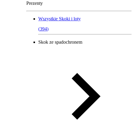
Prezenty
Wszystkie
Skoki i loty
(
394
)
Skok ze spadochronem