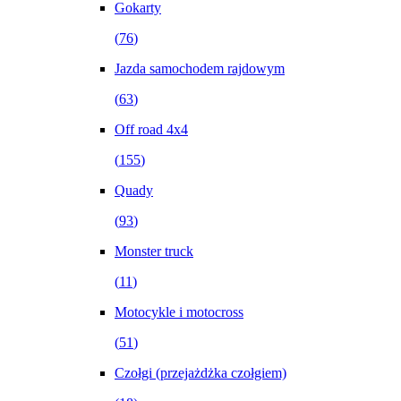
Gokarty
(
76
)
Jazda samochodem rajdowym
(
63
)
Off road 4x4
(
155
)
Quady
(
93
)
Monster truck
(
11
)
Motocykle i motocross
(
51
)
Czołgi (przejażdżka czołgiem)