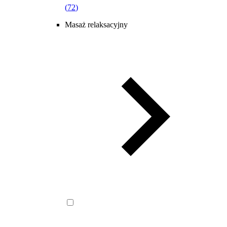
(
72
)
Masaż relaksacyjny