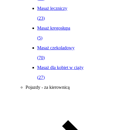
Masaż leczniczy
(
23
)
Masaż kręgosłupa
(
5
)
Masaż czekoladowy
(
70
)
Masaż dla kobiet w ciąży
(
27
)
Pojazdy - za kierownicą