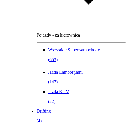
Pojazdy - za kierownicą
Wszystkie
Super samochody
(
653
)
Jazda Lamborghini
(
147
)
Jazda KTM
(
22
)
Drifting
(
4
)