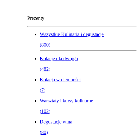
Prezenty
Wszystkie
Kulinaria i degustacje
(
800
)
Kolacje dla dwojga
(
482
)
Kolacja w ciemności
(
7
)
Warsztaty i kursy kulinarne
(
102
)
Degustacje wina
(
80
)