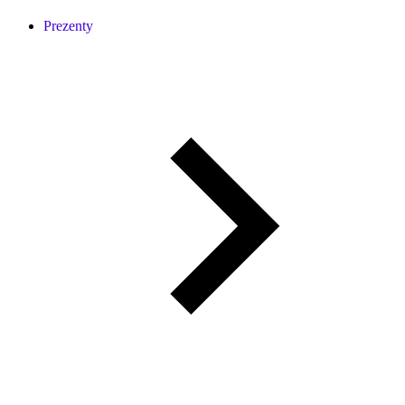
Prezenty