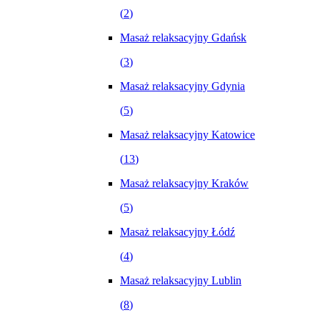
(
2
)
Masaż relaksacyjny Gdańsk
(
3
)
Masaż relaksacyjny Gdynia
(
5
)
Masaż relaksacyjny Katowice
(
13
)
Masaż relaksacyjny Kraków
(
5
)
Masaż relaksacyjny Łódź
(
4
)
Masaż relaksacyjny Lublin
(
8
)