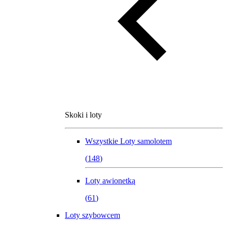
Skoki i loty
Wszystkie
Loty samolotem
(
148
)
Loty awionetką
(
61
)
Loty szybowcem