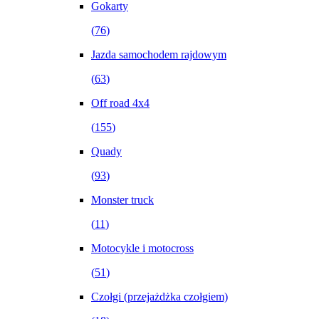
Gokarty
(
76
)
Jazda samochodem rajdowym
(
63
)
Off road 4x4
(
155
)
Quady
(
93
)
Monster truck
(
11
)
Motocykle i motocross
(
51
)
Czołgi (przejażdżka czołgiem)