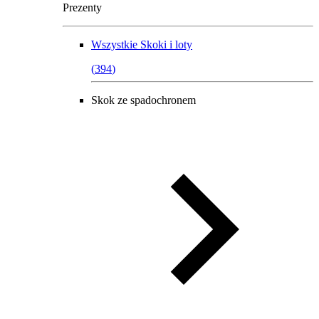
Prezenty
Wszystkie
Skoki i loty
(
394
)
Skok ze spadochronem