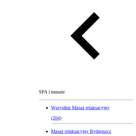
SPA i masaże
Wszystkie
Masaż relaksacyjny
(
204
)
Masaż relaksacyjny Bydgoszcz