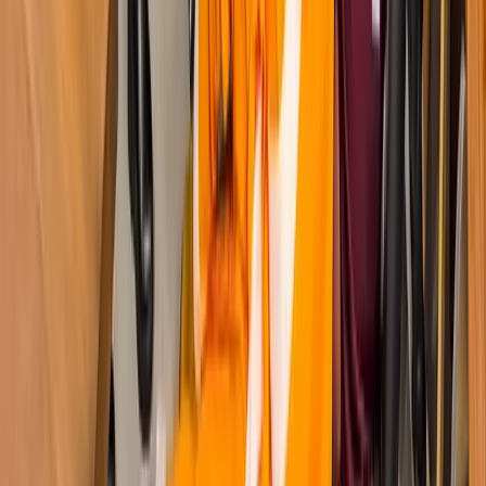
Prezenty
Wszystkie
Pojazdy - za kierownicą
(
1109
)
Super samochody