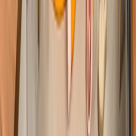
Gokarty
(
76
)
Jazda samochodem rajdowym
(
63
)
Off road 4x4
(
155
)
Quady
(
93
)
Monster truck
(
11
)
Motocykle i motocross
(
51
)
Czołgi (przejażdżka czołgiem)