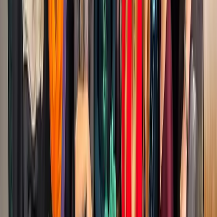
(
2
)
Masaż relaksacyjny Gdańsk
(
3
)
Masaż relaksacyjny Gdynia
(
5
)
Masaż relaksacyjny Katowice
(
13
)
Masaż relaksacyjny Kraków
(
5
)
Masaż relaksacyjny Łódź
(
4
)
Masaż relaksacyjny Lublin
(
8
)