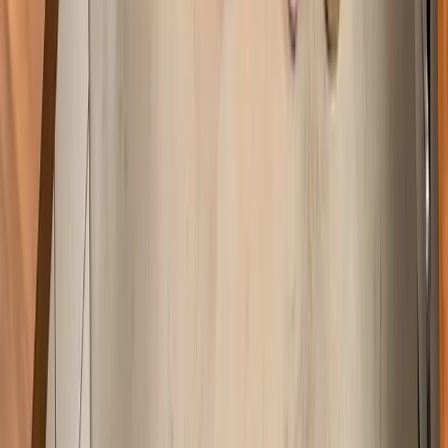
(
18
)
Kursy doskonalenia jazdy
(
30
)
Jazda skuterem śnieżnym
(
5
)
Kulinaria i degustacje