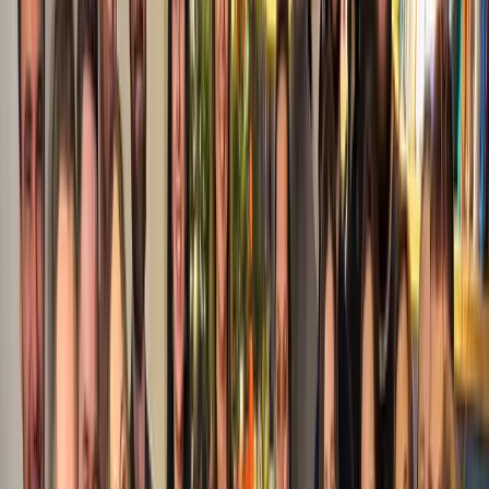
(
48
)
Skok ze spadochronem dla dwojga
(
27
)
Loty balonem