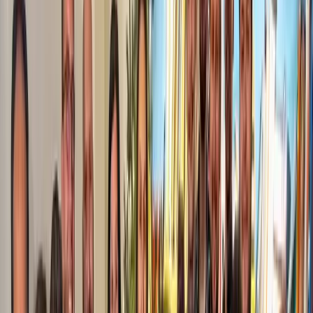
Skoki i loty
Wszystkie
Skok ze spadochronem