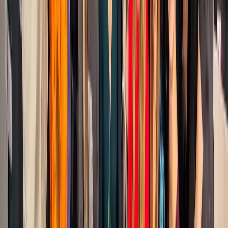
SPA i masaże
Wszystkie
Masaż relaksacyjny
(
204
)
Masaż relaksacyjny Bydgoszcz