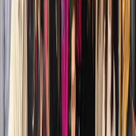
Skoki i loty
Wszystkie
Loty samolotem
(
147
)
Loty awionetką
(
61
)
Loty szybowcem