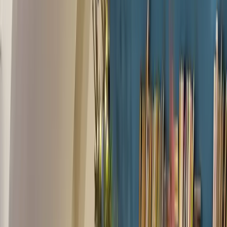
Wszystkie
Prezenty
(
8290
)
Skoki i loty