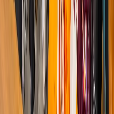
Masaż leczniczy
(
23
)
Masaż kręgosłupa
(
5
)
Masaż czekoladowy
(
70
)
Masaż dla kobiet w ciąży
(
27
)
Pojazdy - za kierownicą