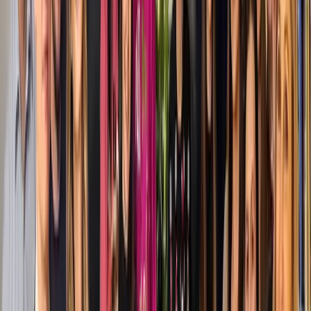
Wszystkie
Loty balonem
(
84
)
Loty balonem dla dwojga
(
44
)
Loty balonem nad tatrami
(
2
)
Loty motoparalotnią
(
22
)
Loty motolotnią
(
22
)
Loty paralotnią
(
42
)
Loty samolotem