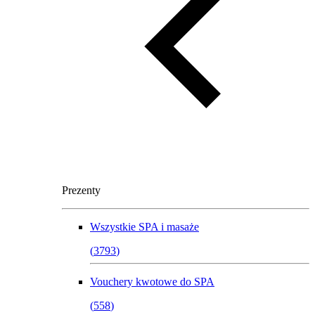
Prezenty
Wszystkie
SPA i masaże
(
3793
)
Vouchery kwotowe do SPA
(
558
)