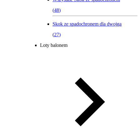
(
48
)
Skok ze spadochronem dla dwojga
(
27
)
Loty balonem