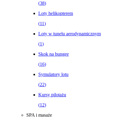
(
38
)
Loty helikopterem
(
11
)
Loty w tunelu aerodynamicznym
(
1
)
Skok na bungee
(
16
)
Symulatory lotu
(
22
)
Kursy pilotażu
(
12
)
SPA i masaże