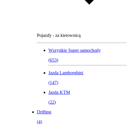
Pojazdy - za kierownicą
Wszystkie
Super samochody
(
653
)
Jazda Lamborghini
(
147
)
Jazda KTM
(
22
)
Drifting
(
4
)