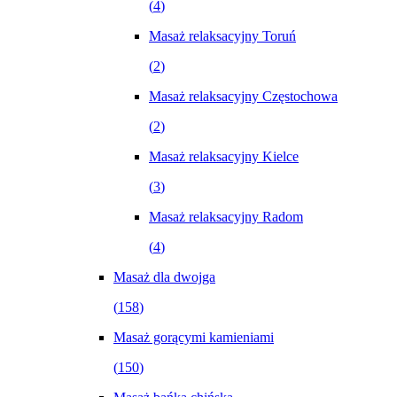
(
4
)
Masaż relaksacyjny Toruń
(
2
)
Masaż relaksacyjny Częstochowa
(
2
)
Masaż relaksacyjny Kielce
(
3
)
Masaż relaksacyjny Radom
(
4
)
Masaż dla dwojga
(
158
)
Masaż gorącymi kamieniami
(
150
)