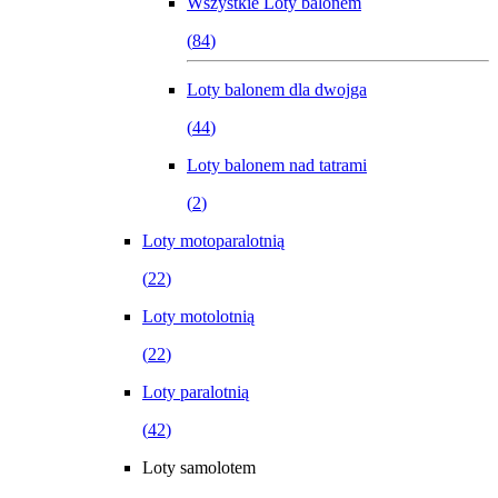
Wszystkie
Loty balonem
(
84
)
Loty balonem dla dwojga
(
44
)
Loty balonem nad tatrami
(
2
)
Loty motoparalotnią
(
22
)
Loty motolotnią
(
22
)
Loty paralotnią
(
42
)
Loty samolotem