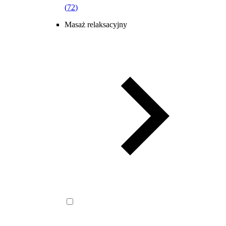
(
72
)
Masaż relaksacyjny