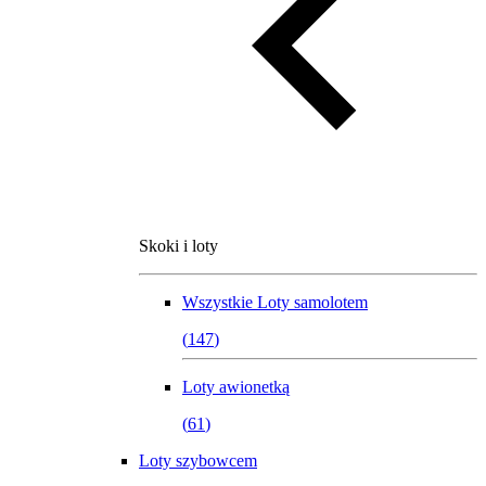
Skoki i loty
Wszystkie
Loty samolotem
(
147
)
Loty awionetką
(
61
)
Loty szybowcem