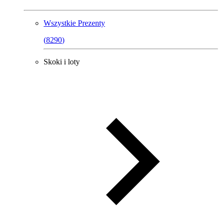
Wszystkie
Prezenty
(
8290
)
Skoki i loty