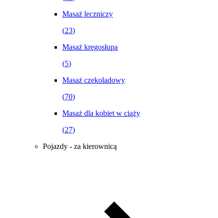
Masaż leczniczy
(
23
)
Masaż kręgosłupa
(
5
)
Masaż czekoladowy
(
70
)
Masaż dla kobiet w ciąży
(
27
)
Pojazdy - za kierownicą