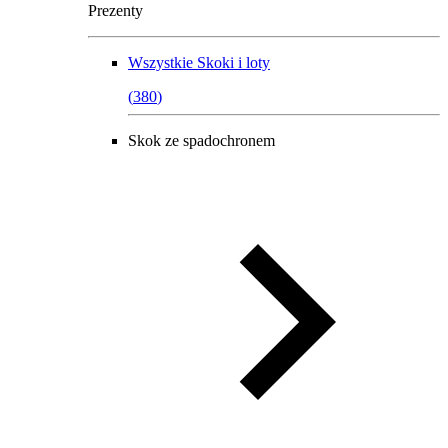
Prezenty
Wszystkie
Skoki i loty
(
380
)
Skok ze spadochronem