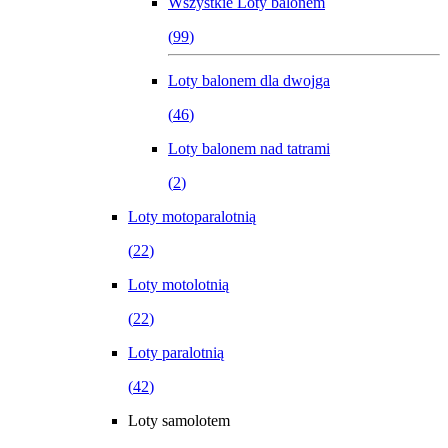
Wszystkie
Loty balonem
(
99
)
Loty balonem dla dwojga
(
46
)
Loty balonem nad tatrami
(
2
)
Loty motoparalotnią
(
22
)
Loty motolotnią
(
22
)
Loty paralotnią
(
42
)
Loty samolotem