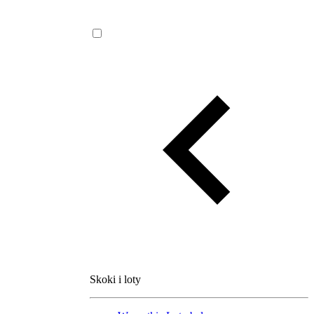
Skoki i loty