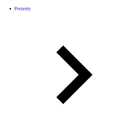
Prezenty