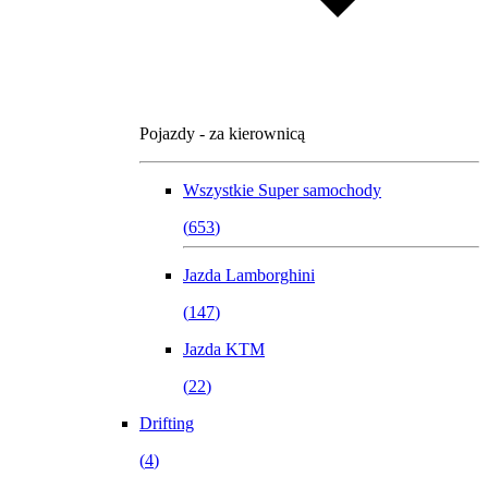
Pojazdy - za kierownicą
Wszystkie
Super samochody
(
653
)
Jazda Lamborghini
(
147
)
Jazda KTM
(
22
)
Drifting
(
4
)