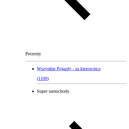
Prezenty
Wszystkie
Pojazdy - za kierownicą
(
1109
)
Super samochody