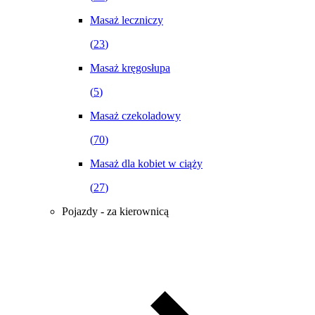
Masaż leczniczy
(
23
)
Masaż kręgosłupa
(
5
)
Masaż czekoladowy
(
70
)
Masaż dla kobiet w ciąży
(
27
)
Pojazdy - za kierownicą