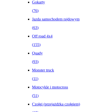
Gokarty
(
76
)
Jazda samochodem rajdowym
(
63
)
Off road 4x4
(
155
)
Quady
(
93
)
Monster truck
(
11
)
Motocykle i motocross
(
51
)
Czołgi (przejażdżka czołgiem)