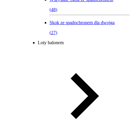
(
48
)
Skok ze spadochronem dla dwojga
(
27
)
Loty balonem