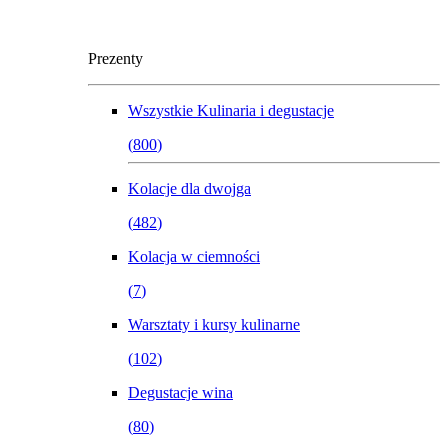
Prezenty
Wszystkie
Kulinaria i degustacje
(
800
)
Kolacje dla dwojga
(
482
)
Kolacja w ciemności
(
7
)
Warsztaty i kursy kulinarne
(
102
)
Degustacje wina
(
80
)