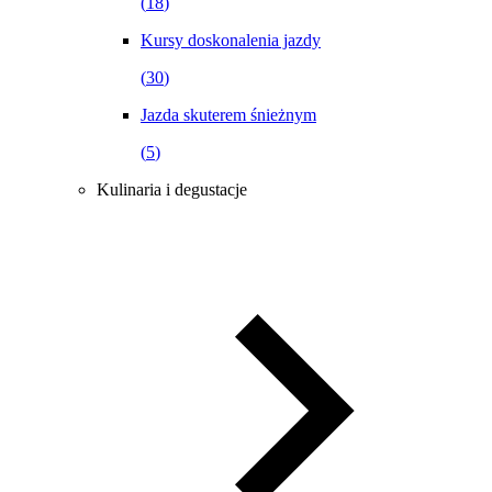
(
18
)
Kursy doskonalenia jazdy
(
30
)
Jazda skuterem śnieżnym
(
5
)
Kulinaria i degustacje