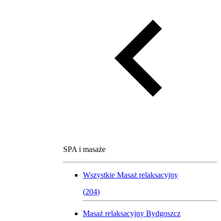
SPA i masaże
Wszystkie
Masaż relaksacyjny
(
204
)
Masaż relaksacyjny Bydgoszcz