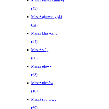
Masaż bańką chińską
(
45
)
Masaż ajurwedyjski
(
24
)
Masaż klasyczny
(
94
)
Masaż stóp
(
60
)
Masaż głowy
(
68
)
Masaż pleców
(
107
)
Masaż sportowy
(
69
)