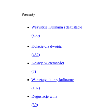
Prezenty
Wszystkie
Kulinaria i degustacje
(
800
)
Kolacje dla dwojga
(
482
)
Kolacja w ciemności
(
7
)
Warsztaty i kursy kulinarne
(
102
)
Degustacje wina
(
80
)