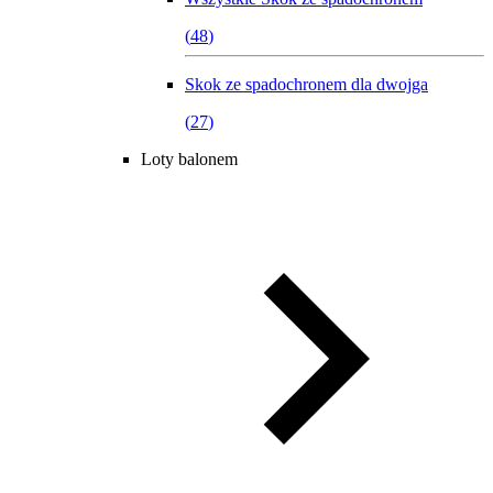
(
48
)
Skok ze spadochronem dla dwojga
(
27
)
Loty balonem