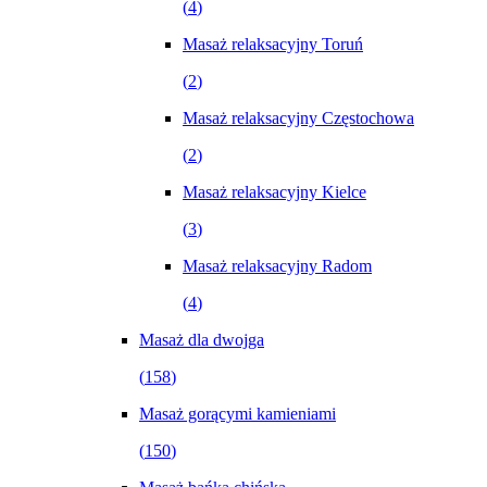
(
4
)
Masaż relaksacyjny Toruń
(
2
)
Masaż relaksacyjny Częstochowa
(
2
)
Masaż relaksacyjny Kielce
(
3
)
Masaż relaksacyjny Radom
(
4
)
Masaż dla dwojga
(
158
)
Masaż gorącymi kamieniami
(
150
)