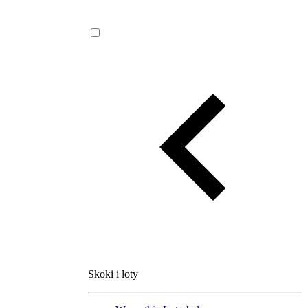
Skoki i loty