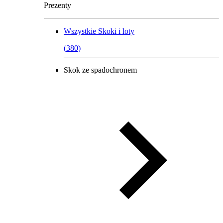
Prezenty
Wszystkie
Skoki i loty
(
380
)
Skok ze spadochronem