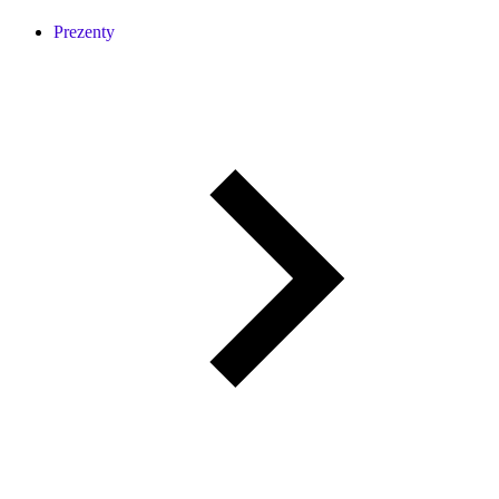
Prezenty