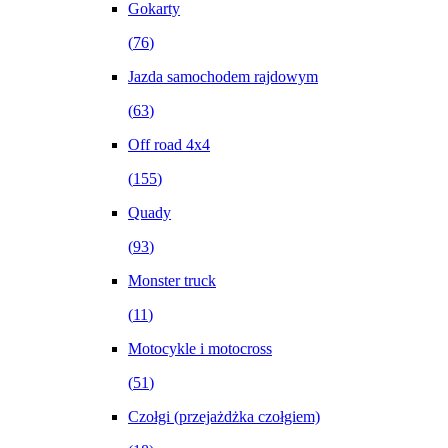
Gokarty
(
76
)
Jazda samochodem rajdowym
(
63
)
Off road 4x4
(
155
)
Quady
(
93
)
Monster truck
(
11
)
Motocykle i motocross
(
51
)
Czołgi (przejażdżka czołgiem)