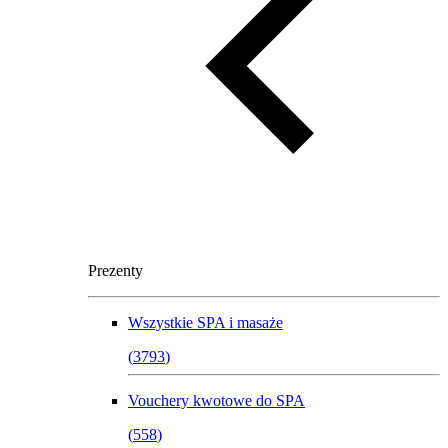
Prezenty
Wszystkie
SPA i masaże
(
3793
)
Vouchery kwotowe do SPA
(
558
)