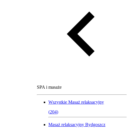
SPA i masaże
Wszystkie
Masaż relaksacyjny
(
204
)
Masaż relaksacyjny Bydgoszcz