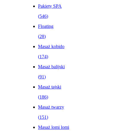
Pakiety SPA
(
546
)
Floating
(
28
)
Masaż kobido
(
174
)
Masaż balijski
(
91
)
Masaż tajski
(
186
)
Masaż twarzy
(
151
)
Masaż lomi lomi