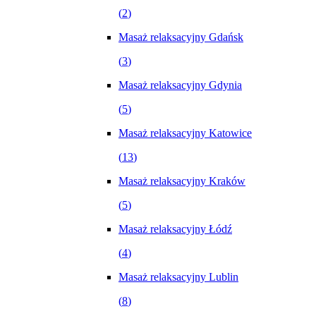
(
2
)
Masaż relaksacyjny Gdańsk
(
3
)
Masaż relaksacyjny Gdynia
(
5
)
Masaż relaksacyjny Katowice
(
13
)
Masaż relaksacyjny Kraków
(
5
)
Masaż relaksacyjny Łódź
(
4
)
Masaż relaksacyjny Lublin
(
8
)