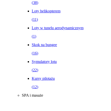
(
38
)
Loty helikopterem
(
11
)
Loty w tunelu aerodynamicznym
(
1
)
Skok na bungee
(
16
)
Symulatory lotu
(
22
)
Kursy pilotażu
(
12
)
SPA i masaże