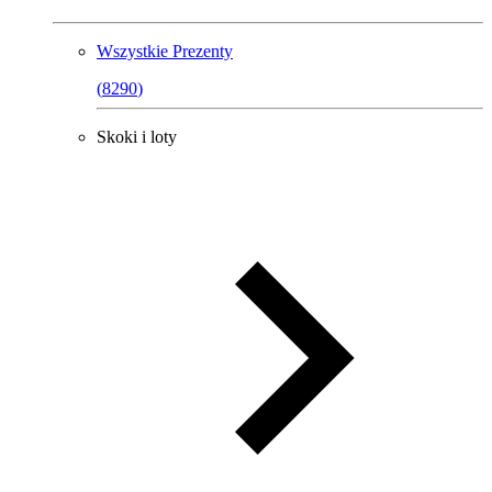
Wszystkie
Prezenty
(
8290
)
Skoki i loty