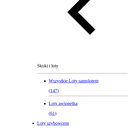
Skoki i loty
Wszystkie
Loty samolotem
(
147
)
Loty awionetką
(
61
)
Loty szybowcem