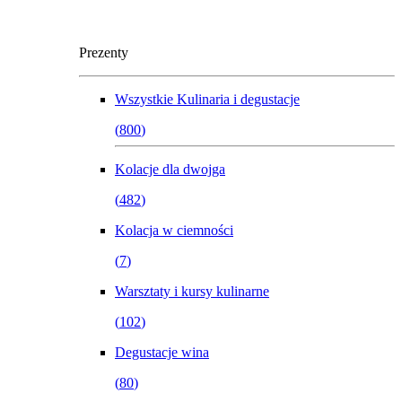
Prezenty
Wszystkie
Kulinaria i degustacje
(
800
)
Kolacje dla dwojga
(
482
)
Kolacja w ciemności
(
7
)
Warsztaty i kursy kulinarne
(
102
)
Degustacje wina
(
80
)