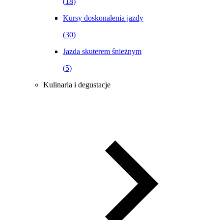
(
18
)
Kursy doskonalenia jazdy
(
30
)
Jazda skuterem śnieżnym
(
5
)
Kulinaria i degustacje