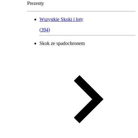
Prezenty
Wszystkie
Skoki i loty
(
394
)
Skok ze spadochronem