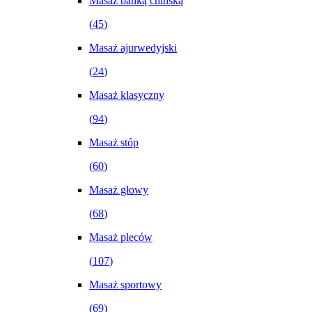
Masaż bańką chińską
(
45
)
Masaż ajurwedyjski
(
24
)
Masaż klasyczny
(
94
)
Masaż stóp
(
60
)
Masaż głowy
(
68
)
Masaż pleców
(
107
)
Masaż sportowy
(
69
)