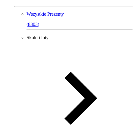
Wszystkie
Prezenty
(
8303
)
Skoki i loty