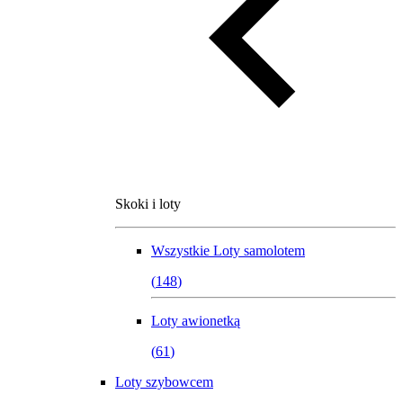
Skoki i loty
Wszystkie
Loty samolotem
(
148
)
Loty awionetką
(
61
)
Loty szybowcem