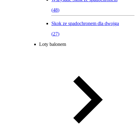
(
48
)
Skok ze spadochronem dla dwojga
(
27
)
Loty balonem