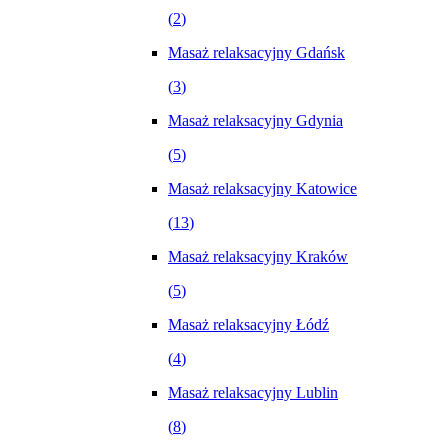
(
2
)
Masaż relaksacyjny Gdańsk
(
3
)
Masaż relaksacyjny Gdynia
(
5
)
Masaż relaksacyjny Katowice
(
13
)
Masaż relaksacyjny Kraków
(
5
)
Masaż relaksacyjny Łódź
(
4
)
Masaż relaksacyjny Lublin
(
8
)