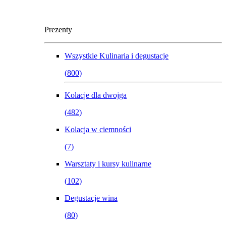
Prezenty
Wszystkie
Kulinaria i degustacje
(
800
)
Kolacje dla dwojga
(
482
)
Kolacja w ciemności
(
7
)
Warsztaty i kursy kulinarne
(
102
)
Degustacje wina
(
80
)