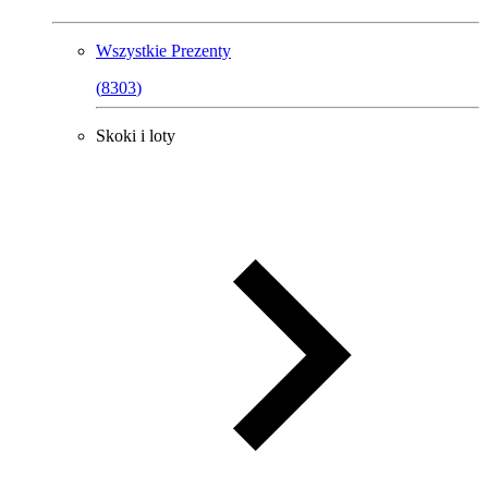
Wszystkie
Prezenty
(
8303
)
Skoki i loty