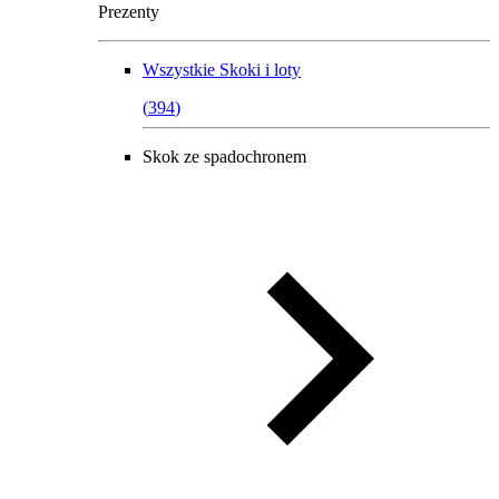
Prezenty
Wszystkie
Skoki i loty
(
394
)
Skok ze spadochronem