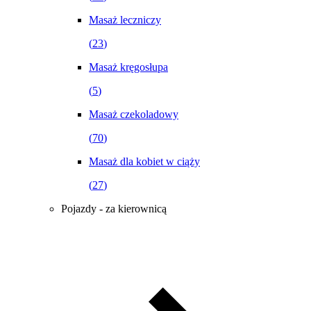
Masaż leczniczy
(
23
)
Masaż kręgosłupa
(
5
)
Masaż czekoladowy
(
70
)
Masaż dla kobiet w ciąży
(
27
)
Pojazdy - za kierownicą