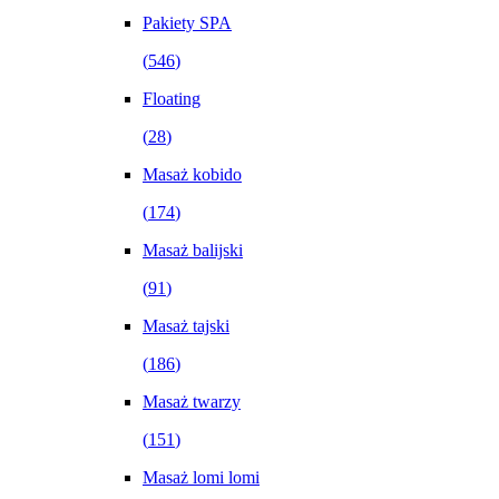
Pakiety SPA
(
546
)
Floating
(
28
)
Masaż kobido
(
174
)
Masaż balijski
(
91
)
Masaż tajski
(
186
)
Masaż twarzy
(
151
)
Masaż lomi lomi