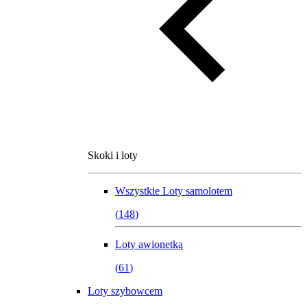
Skoki i loty
Wszystkie
Loty samolotem
(
148
)
Loty awionetką
(
61
)
Loty szybowcem