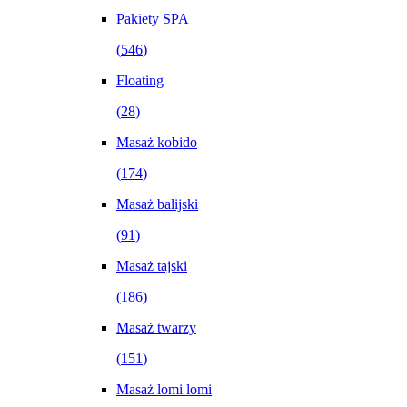
Pakiety SPA
(
546
)
Floating
(
28
)
Masaż kobido
(
174
)
Masaż balijski
(
91
)
Masaż tajski
(
186
)
Masaż twarzy
(
151
)
Masaż lomi lomi