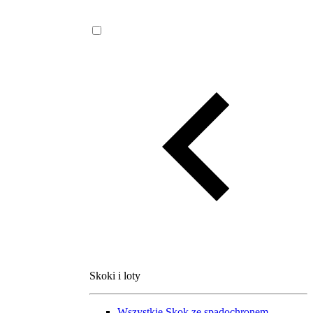
Skoki i loty
Wszystkie
Skok ze spadochronem