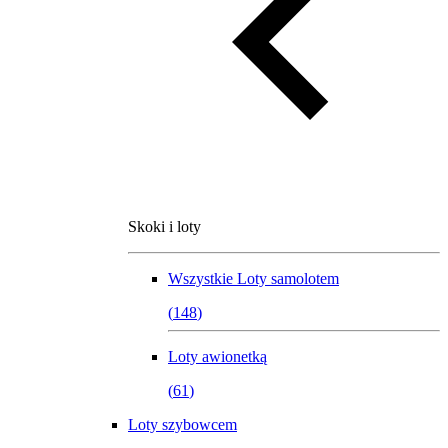
Skoki i loty
Wszystkie
Loty samolotem
(
148
)
Loty awionetką
(
61
)
Loty szybowcem