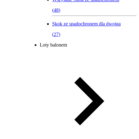
(
48
)
Skok ze spadochronem dla dwojga
(
27
)
Loty balonem