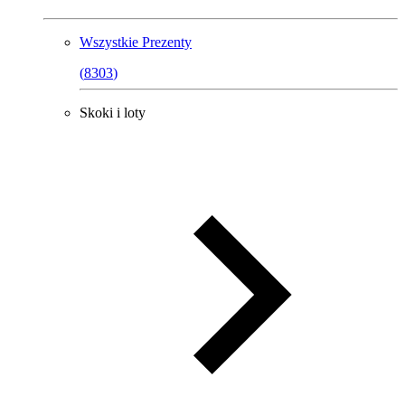
Wszystkie
Prezenty
(
8303
)
Skoki i loty