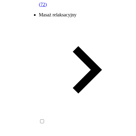
(
72
)
Masaż relaksacyjny