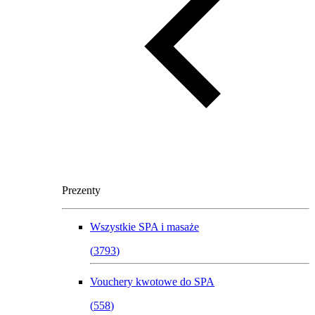
Prezenty
Wszystkie
SPA i masaże
(
3793
)
Vouchery kwotowe do SPA
(
558
)