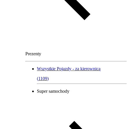
Prezenty
Wszystkie
Pojazdy - za kierownicą
(
1109
)
Super samochody