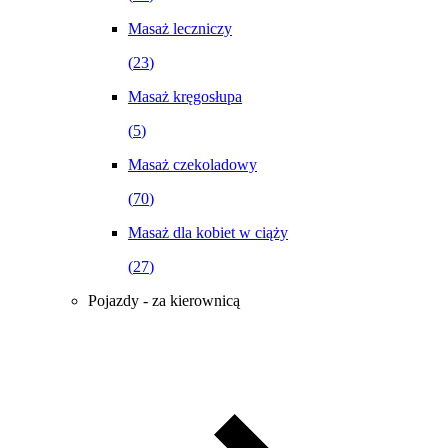
Masaż leczniczy
(
23
)
Masaż kręgosłupa
(
5
)
Masaż czekoladowy
(
70
)
Masaż dla kobiet w ciąży
(
27
)
Pojazdy - za kierownicą