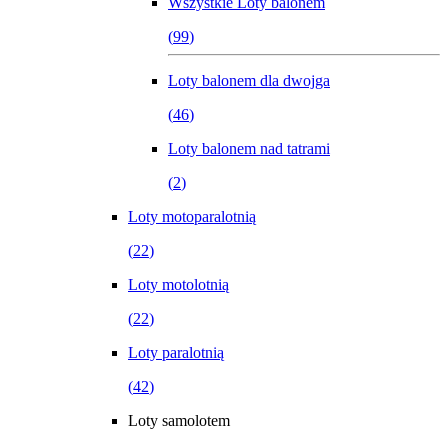
Wszystkie
Loty balonem
(
99
)
Loty balonem dla dwojga
(
46
)
Loty balonem nad tatrami
(
2
)
Loty motoparalotnią
(
22
)
Loty motolotnią
(
22
)
Loty paralotnią
(
42
)
Loty samolotem