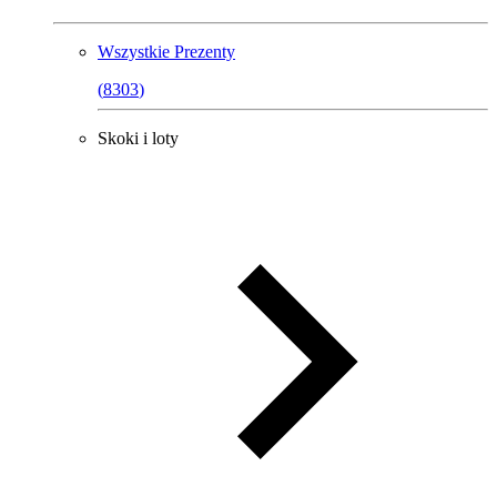
Wszystkie
Prezenty
(
8303
)
Skoki i loty