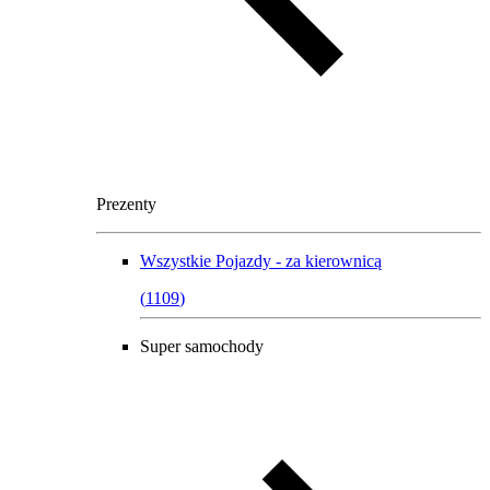
Prezenty
Wszystkie
Pojazdy - za kierownicą
(
1109
)
Super samochody