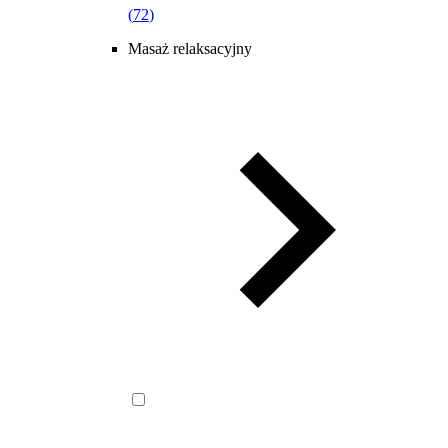
(
72
)
Masaż relaksacyjny