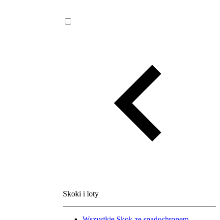
Skoki i loty
Wszystkie
Skok ze spadochronem