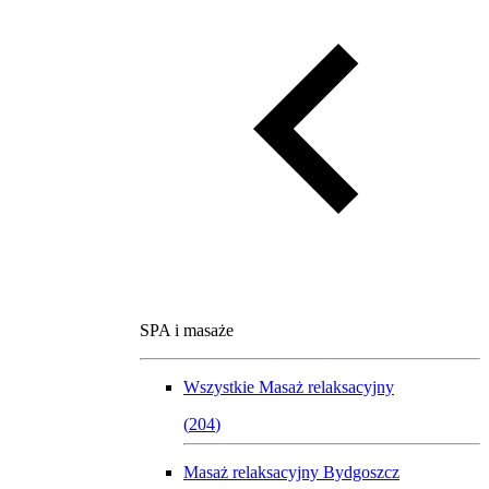
SPA i masaże
Wszystkie
Masaż relaksacyjny
(
204
)
Masaż relaksacyjny Bydgoszcz