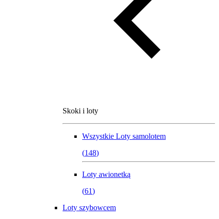
Skoki i loty
Wszystkie
Loty samolotem
(
148
)
Loty awionetką
(
61
)
Loty szybowcem