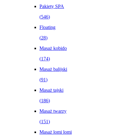
Pakiety SPA
(
546
)
Floating
(
28
)
Masaż kobido
(
174
)
Masaż balijski
(
91
)
Masaż tajski
(
186
)
Masaż twarzy
(
151
)
Masaż lomi lomi