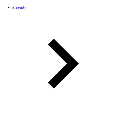
Prezenty