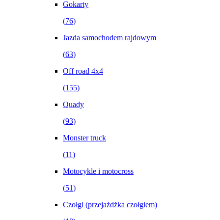
Gokarty
(
76
)
Jazda samochodem rajdowym
(
63
)
Off road 4x4
(
155
)
Quady
(
93
)
Monster truck
(
11
)
Motocykle i motocross
(
51
)
Czołgi (przejażdżka czołgiem)