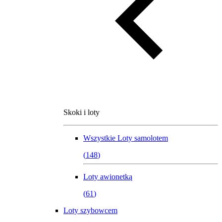
Skoki i loty
Wszystkie
Loty samolotem
(
148
)
Loty awionetką
(
61
)
Loty szybowcem