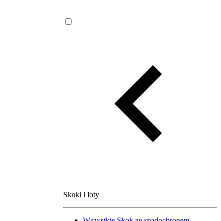
Skoki i loty
Wszystkie
Skok ze spadochronem