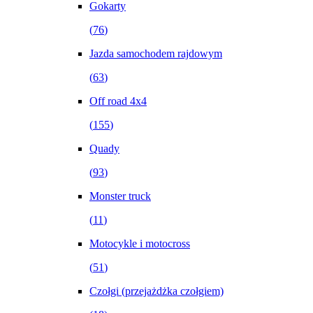
Gokarty
(
76
)
Jazda samochodem rajdowym
(
63
)
Off road 4x4
(
155
)
Quady
(
93
)
Monster truck
(
11
)
Motocykle i motocross
(
51
)
Czołgi (przejażdżka czołgiem)