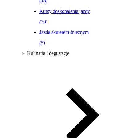
(
18
)
Kursy doskonalenia jazdy
(
30
)
Jazda skuterem śnieżnym
(
5
)
Kulinaria i degustacje