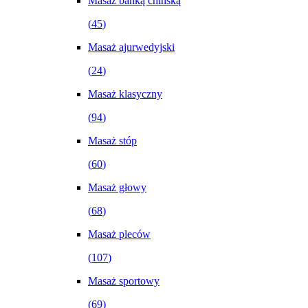
Masaż bańką chińską
(
45
)
Masaż ajurwedyjski
(
24
)
Masaż klasyczny
(
94
)
Masaż stóp
(
60
)
Masaż głowy
(
68
)
Masaż pleców
(
107
)
Masaż sportowy
(
69
)