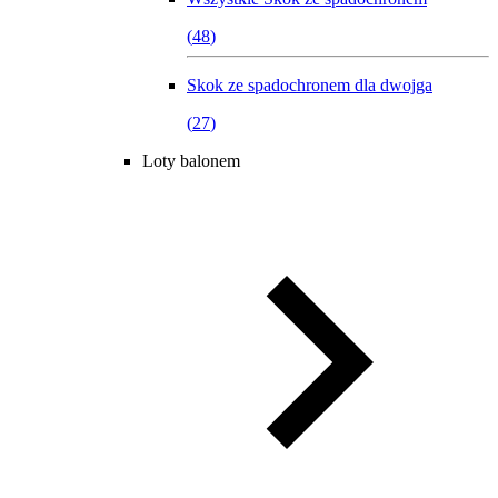
(
48
)
Skok ze spadochronem dla dwojga
(
27
)
Loty balonem