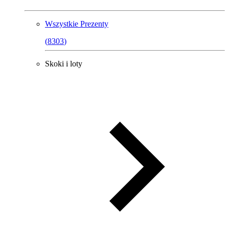
Wszystkie
Prezenty
(
8303
)
Skoki i loty