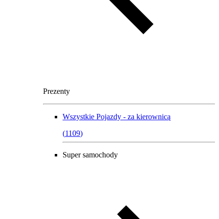
Prezenty
Wszystkie
Pojazdy - za kierownicą
(
1109
)
Super samochody