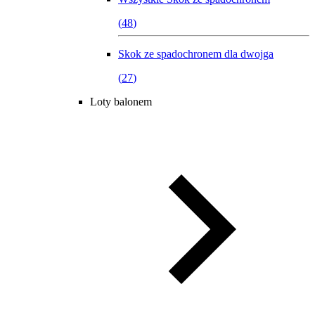
(
48
)
Skok ze spadochronem dla dwojga
(
27
)
Loty balonem