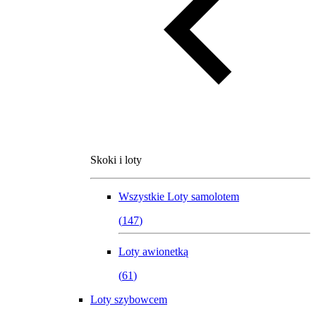
Skoki i loty
Wszystkie
Loty samolotem
(
147
)
Loty awionetką
(
61
)
Loty szybowcem