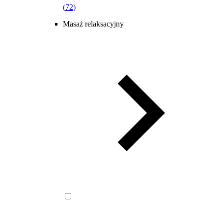
(
72
)
Masaż relaksacyjny