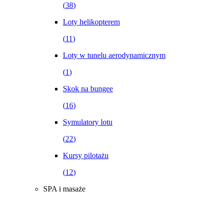
(
38
)
Loty helikopterem
(
11
)
Loty w tunelu aerodynamicznym
(
1
)
Skok na bungee
(
16
)
Symulatory lotu
(
22
)
Kursy pilotażu
(
12
)
SPA i masaże