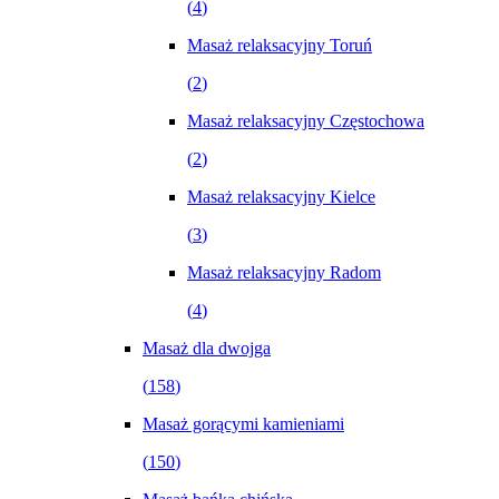
(
4
)
Masaż relaksacyjny Toruń
(
2
)
Masaż relaksacyjny Częstochowa
(
2
)
Masaż relaksacyjny Kielce
(
3
)
Masaż relaksacyjny Radom
(
4
)
Masaż dla dwojga
(
158
)
Masaż gorącymi kamieniami
(
150
)