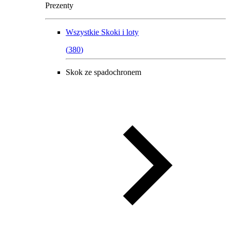
Prezenty
Wszystkie
Skoki i loty
(
380
)
Skok ze spadochronem