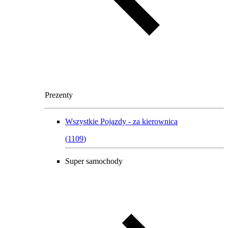
Prezenty
Wszystkie
Pojazdy - za kierownicą
(
1109
)
Super samochody