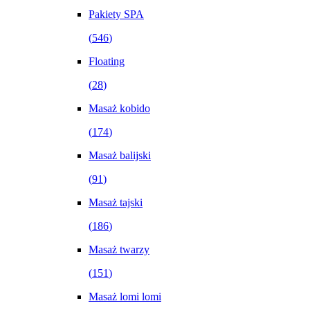
Pakiety SPA
(
546
)
Floating
(
28
)
Masaż kobido
(
174
)
Masaż balijski
(
91
)
Masaż tajski
(
186
)
Masaż twarzy
(
151
)
Masaż lomi lomi