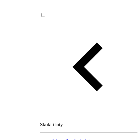
Skoki i loty