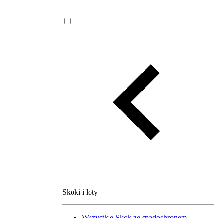
Skoki i loty
Wszystkie
Skok ze spadochronem