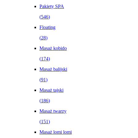
Pakiety SPA
(
546
)
Floating
(
28
)
Masaż kobido
(
174
)
Masaż balijski
(
91
)
Masaż tajski
(
186
)
Masaż twarzy
(
151
)
Masaż lomi lomi