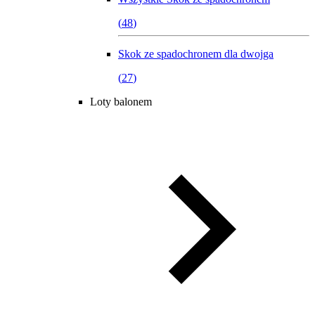
(
48
)
Skok ze spadochronem dla dwojga
(
27
)
Loty balonem