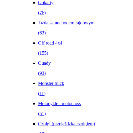
Gokarty
(
76
)
Jazda samochodem rajdowym
(
63
)
Off road 4x4
(
155
)
Quady
(
93
)
Monster truck
(
11
)
Motocykle i motocross
(
51
)
Czołgi (przejażdżka czołgiem)