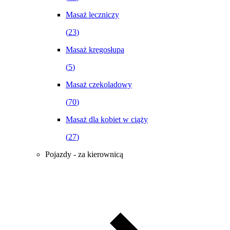
Masaż leczniczy
(
23
)
Masaż kręgosłupa
(
5
)
Masaż czekoladowy
(
70
)
Masaż dla kobiet w ciąży
(
27
)
Pojazdy - za kierownicą