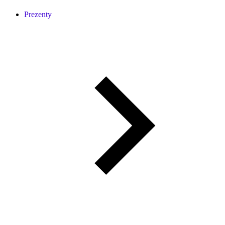
Prezenty