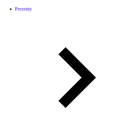
Prezenty