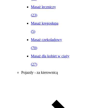
Masaż leczniczy
(
23
)
Masaż kręgosłupa
(
5
)
Masaż czekoladowy
(
70
)
Masaż dla kobiet w ciąży
(
27
)
Pojazdy - za kierownicą