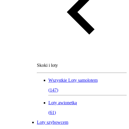
Skoki i loty
Wszystkie
Loty samolotem
(
147
)
Loty awionetką
(
61
)
Loty szybowcem