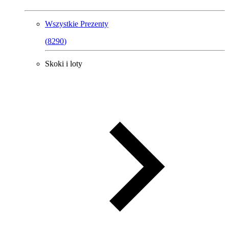
Wszystkie
Prezenty
(
8290
)
Skoki i loty