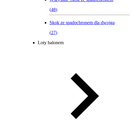
(
48
)
Skok ze spadochronem dla dwojga
(
27
)
Loty balonem