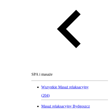
SPA i masaże
Wszystkie
Masaż relaksacyjny
(
204
)
Masaż relaksacyjny Bydgoszcz