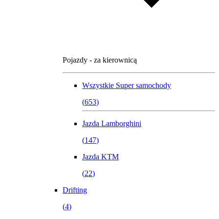
Pojazdy - za kierownicą
Wszystkie
Super samochody
(
653
)
Jazda Lamborghini
(
147
)
Jazda KTM
(
22
)
Drifting
(
4
)