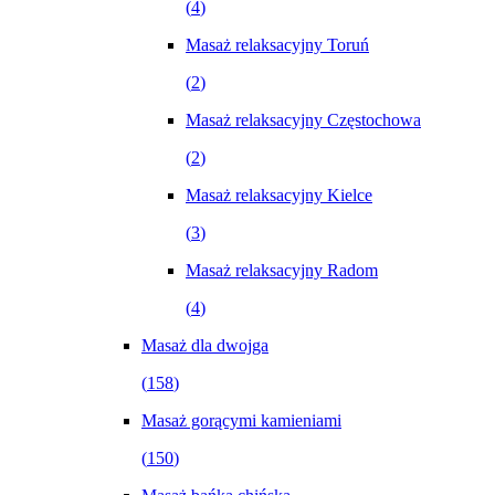
(
4
)
Masaż relaksacyjny Toruń
(
2
)
Masaż relaksacyjny Częstochowa
(
2
)
Masaż relaksacyjny Kielce
(
3
)
Masaż relaksacyjny Radom
(
4
)
Masaż dla dwojga
(
158
)
Masaż gorącymi kamieniami
(
150
)