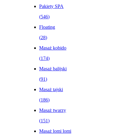
Pakiety SPA
(
546
)
Floating
(
28
)
Masaż kobido
(
174
)
Masaż balijski
(
91
)
Masaż tajski
(
186
)
Masaż twarzy
(
151
)
Masaż lomi lomi