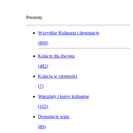
Prezenty
Wszystkie
Kulinaria i degustacje
(
800
)
Kolacje dla dwojga
(
482
)
Kolacja w ciemności
(
7
)
Warsztaty i kursy kulinarne
(
102
)
Degustacje wina
(
80
)