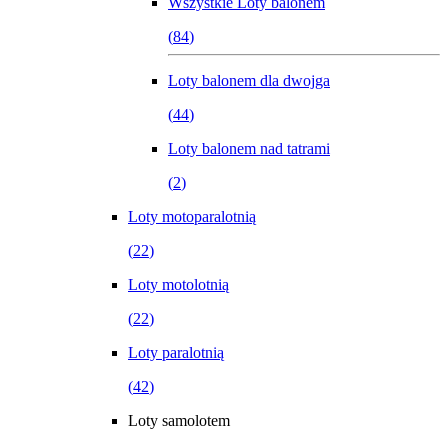
Wszystkie
Loty balonem
(
84
)
Loty balonem dla dwojga
(
44
)
Loty balonem nad tatrami
(
2
)
Loty motoparalotnią
(
22
)
Loty motolotnią
(
22
)
Loty paralotnią
(
42
)
Loty samolotem