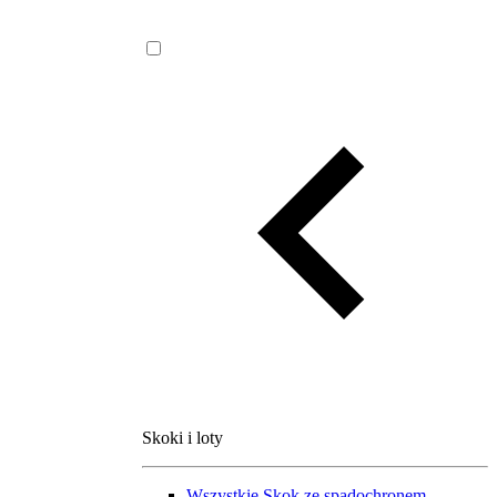
Skoki i loty
Wszystkie
Skok ze spadochronem