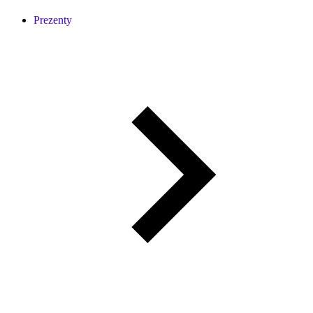
Prezenty