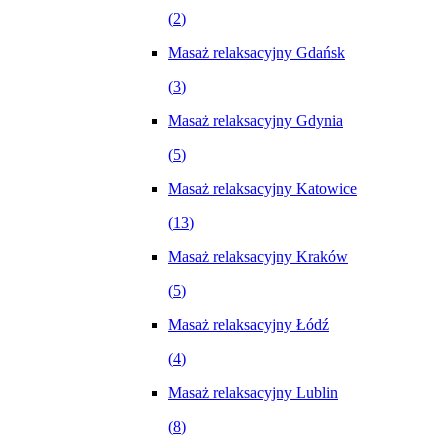
(
2
)
Masaż relaksacyjny Gdańsk
(
3
)
Masaż relaksacyjny Gdynia
(
5
)
Masaż relaksacyjny Katowice
(
13
)
Masaż relaksacyjny Kraków
(
5
)
Masaż relaksacyjny Łódź
(
4
)
Masaż relaksacyjny Lublin
(
8
)