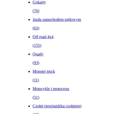
Gokarty
(
76
)
Jazda samochodem rajdowym
(
63
)
Off road 4x4
(
155
)
Quady
(
93
)
Monster truck
(
11
)
Motocykle i motocross
(
51
)
Czołgi (przejażdżka czołgiem)