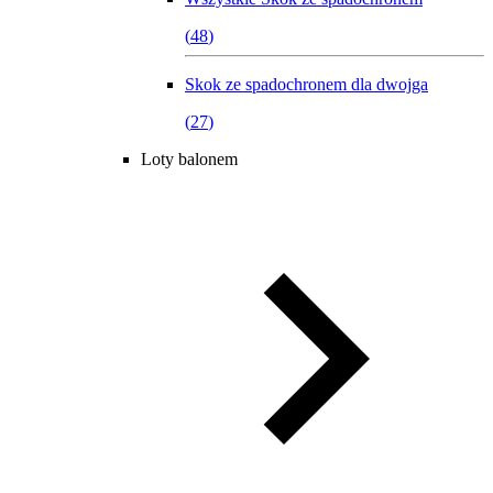
(
48
)
Skok ze spadochronem dla dwojga
(
27
)
Loty balonem