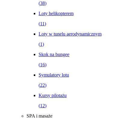
(
38
)
Loty helikopterem
(
11
)
Loty w tunelu aerodynamicznym
(
1
)
Skok na bungee
(
16
)
Symulatory lotu
(
22
)
Kursy pilotażu
(
12
)
SPA i masaże