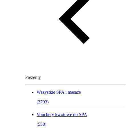
Prezenty
Wszystkie
SPA i masaże
(
3793
)
Vouchery kwotowe do SPA
(
558
)