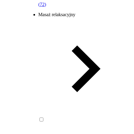
(
72
)
Masaż relaksacyjny