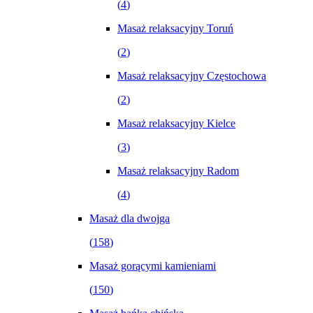
(
4
)
Masaż relaksacyjny Toruń
(
2
)
Masaż relaksacyjny Częstochowa
(
2
)
Masaż relaksacyjny Kielce
(
3
)
Masaż relaksacyjny Radom
(
4
)
Masaż dla dwojga
(
158
)
Masaż gorącymi kamieniami
(
150
)