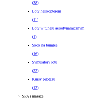
(
38
)
Loty helikopterem
(
11
)
Loty w tunelu aerodynamicznym
(
1
)
Skok na bungee
(
16
)
Symulatory lotu
(
22
)
Kursy pilotażu
(
12
)
SPA i masaże