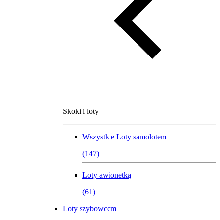
Skoki i loty
Wszystkie
Loty samolotem
(
147
)
Loty awionetką
(
61
)
Loty szybowcem