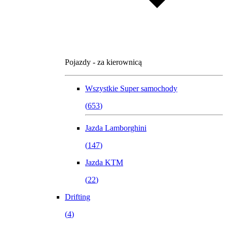
Pojazdy - za kierownicą
Wszystkie
Super samochody
(
653
)
Jazda Lamborghini
(
147
)
Jazda KTM
(
22
)
Drifting
(
4
)