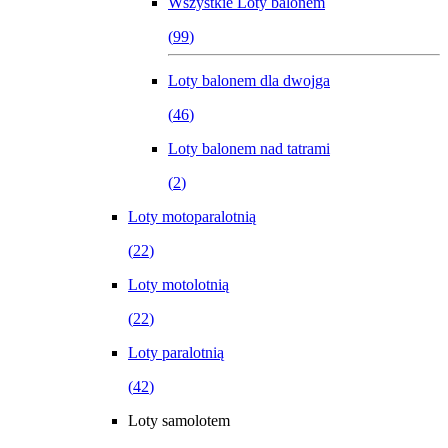
Wszystkie
Loty balonem
(
99
)
Loty balonem dla dwojga
(
46
)
Loty balonem nad tatrami
(
2
)
Loty motoparalotnią
(
22
)
Loty motolotnią
(
22
)
Loty paralotnią
(
42
)
Loty samolotem