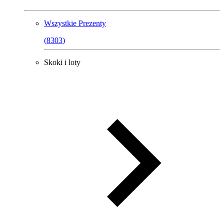
Wszystkie
Prezenty
(
8303
)
Skoki i loty