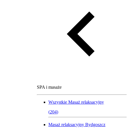
SPA i masaże
Wszystkie
Masaż relaksacyjny
(
204
)
Masaż relaksacyjny Bydgoszcz