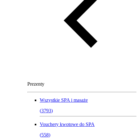
Prezenty
Wszystkie
SPA i masaże
(
3793
)
Vouchery kwotowe do SPA
(
558
)