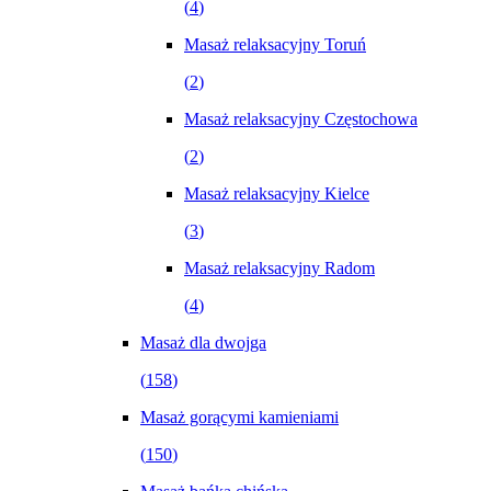
(
4
)
Masaż relaksacyjny Toruń
(
2
)
Masaż relaksacyjny Częstochowa
(
2
)
Masaż relaksacyjny Kielce
(
3
)
Masaż relaksacyjny Radom
(
4
)
Masaż dla dwojga
(
158
)
Masaż gorącymi kamieniami
(
150
)