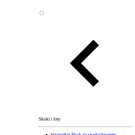
Skoki i loty
Wszystkie
Skok ze spadochronem