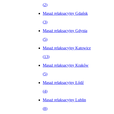
(
2
)
Masaż relaksacyjny Gdańsk
(
3
)
Masaż relaksacyjny Gdynia
(
5
)
Masaż relaksacyjny Katowice
(
13
)
Masaż relaksacyjny Kraków
(
5
)
Masaż relaksacyjny Łódź
(
4
)
Masaż relaksacyjny Lublin
(
8
)