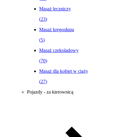
Masaż leczniczy
(
23
)
Masaż kręgosłupa
(
5
)
Masaż czekoladowy
(
70
)
Masaż dla kobiet w ciąży
(
27
)
Pojazdy - za kierownicą