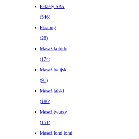
Pakiety SPA
(
546
)
Floating
(
28
)
Masaż kobido
(
174
)
Masaż balijski
(
91
)
Masaż tajski
(
186
)
Masaż twarzy
(
151
)
Masaż lomi lomi