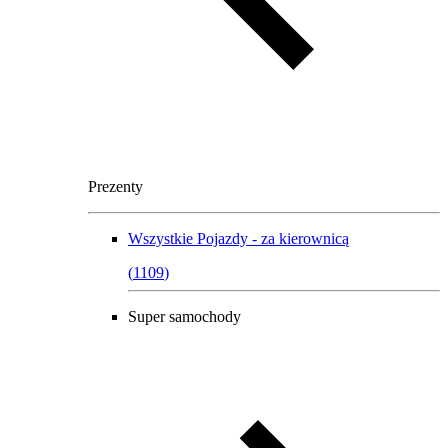
Prezenty
Wszystkie
Pojazdy - za kierownicą
(
1109
)
Super samochody