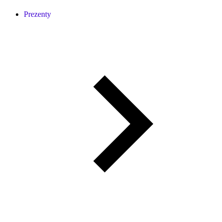
Prezenty