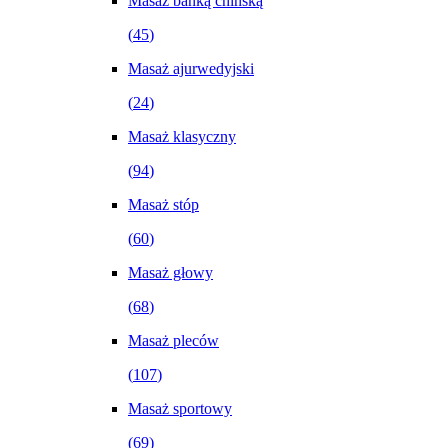
Masaż bańką chińską
(
45
)
Masaż ajurwedyjski
(
24
)
Masaż klasyczny
(
94
)
Masaż stóp
(
60
)
Masaż głowy
(
68
)
Masaż pleców
(
107
)
Masaż sportowy
(
69
)