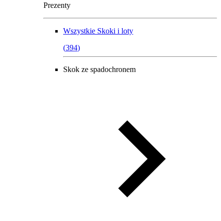
Prezenty
Wszystkie
Skoki i loty
(
394
)
Skok ze spadochronem