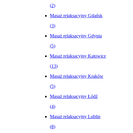
(
2
)
Masaż relaksacyjny Gdańsk
(
3
)
Masaż relaksacyjny Gdynia
(
5
)
Masaż relaksacyjny Katowice
(
13
)
Masaż relaksacyjny Kraków
(
5
)
Masaż relaksacyjny Łódź
(
4
)
Masaż relaksacyjny Lublin
(
8
)