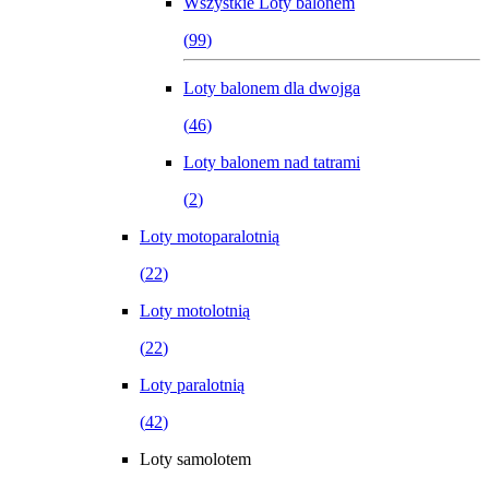
Wszystkie
Loty balonem
(
99
)
Loty balonem dla dwojga
(
46
)
Loty balonem nad tatrami
(
2
)
Loty motoparalotnią
(
22
)
Loty motolotnią
(
22
)
Loty paralotnią
(
42
)
Loty samolotem