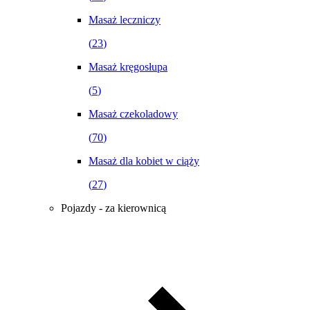
Masaż leczniczy
(
23
)
Masaż kręgosłupa
(
5
)
Masaż czekoladowy
(
70
)
Masaż dla kobiet w ciąży
(
27
)
Pojazdy - za kierownicą