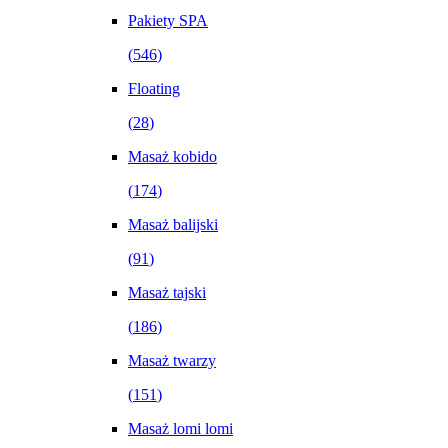
Pakiety SPA
(
546
)
Floating
(
28
)
Masaż kobido
(
174
)
Masaż balijski
(
91
)
Masaż tajski
(
186
)
Masaż twarzy
(
151
)
Masaż lomi lomi