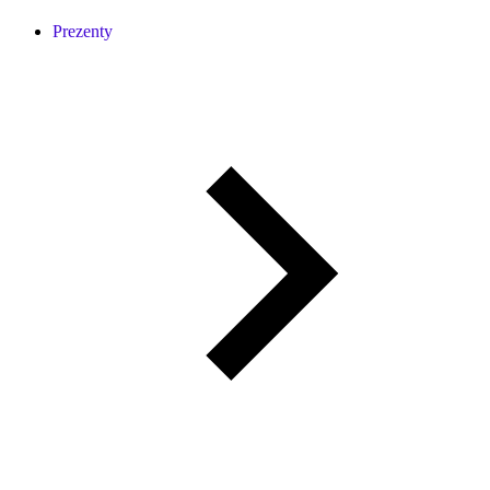
Prezenty