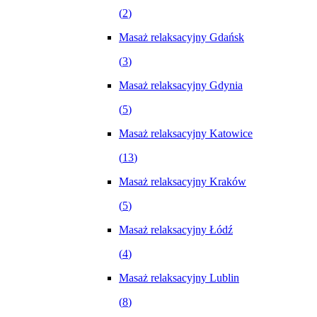
(
2
)
Masaż relaksacyjny Gdańsk
(
3
)
Masaż relaksacyjny Gdynia
(
5
)
Masaż relaksacyjny Katowice
(
13
)
Masaż relaksacyjny Kraków
(
5
)
Masaż relaksacyjny Łódź
(
4
)
Masaż relaksacyjny Lublin
(
8
)