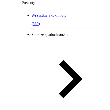
Prezenty
Wszystkie
Skoki i loty
(
380
)
Skok ze spadochronem