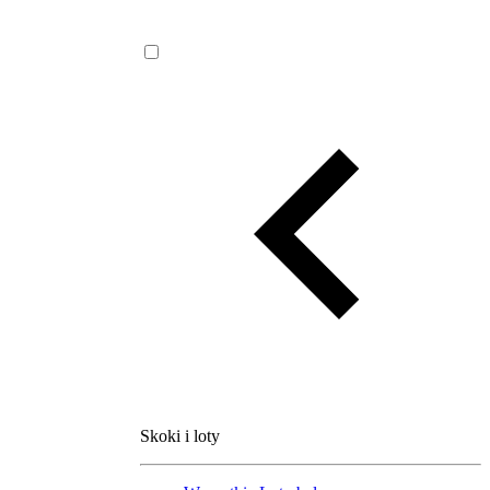
Skoki i loty