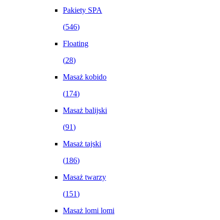
Pakiety SPA
(
546
)
Floating
(
28
)
Masaż kobido
(
174
)
Masaż balijski
(
91
)
Masaż tajski
(
186
)
Masaż twarzy
(
151
)
Masaż lomi lomi