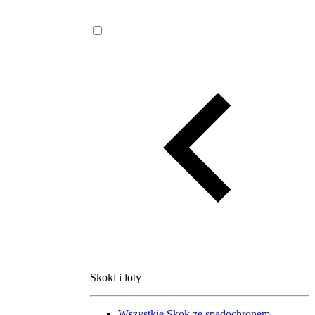
Skoki i loty
Wszystkie
Skok ze spadochronem