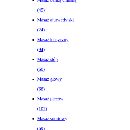
Masaż bańką chińską
(
45
)
Masaż ajurwedyjski
(
24
)
Masaż klasyczny
(
94
)
Masaż stóp
(
60
)
Masaż głowy
(
68
)
Masaż pleców
(
107
)
Masaż sportowy
(
69
)