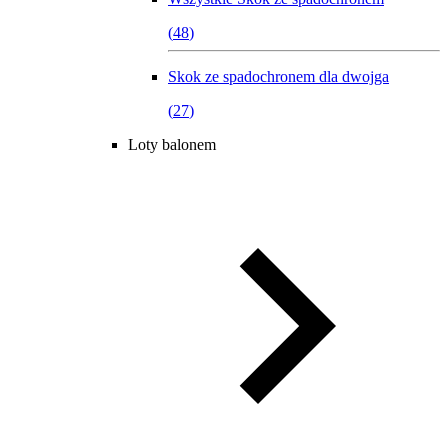
(
48
)
Skok ze spadochronem dla dwojga
(
27
)
Loty balonem