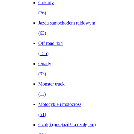
Gokarty
(
76
)
Jazda samochodem rajdowym
(
63
)
Off road 4x4
(
155
)
Quady
(
93
)
Monster truck
(
11
)
Motocykle i motocross
(
51
)
Czołgi (przejażdżka czołgiem)