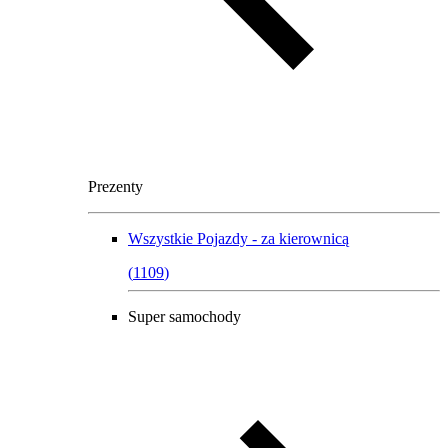
Prezenty
Wszystkie
Pojazdy - za kierownicą
(
1109
)
Super samochody