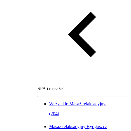
SPA i masaże
Wszystkie
Masaż relaksacyjny
(
204
)
Masaż relaksacyjny Bydgoszcz