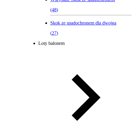
(
48
)
Skok ze spadochronem dla dwojga
(
27
)
Loty balonem