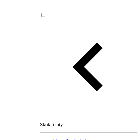
Skoki i loty