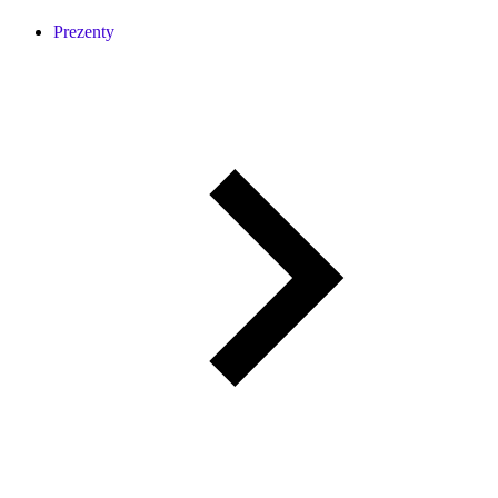
Prezenty