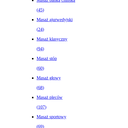
Masaż bańką chińską
(
45
)
Masaż ajurwedyjski
(
24
)
Masaż klasyczny
(
94
)
Masaż stóp
(
60
)
Masaż głowy
(
68
)
Masaż pleców
(
107
)
Masaż sportowy
(
69
)