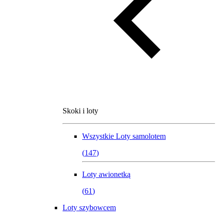
Skoki i loty
Wszystkie
Loty samolotem
(
147
)
Loty awionetką
(
61
)
Loty szybowcem