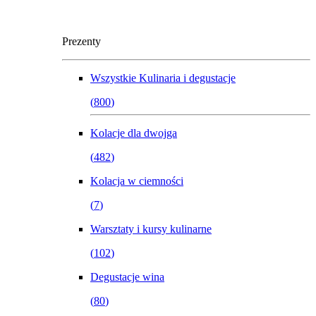
Prezenty
Wszystkie
Kulinaria i degustacje
(
800
)
Kolacje dla dwojga
(
482
)
Kolacja w ciemności
(
7
)
Warsztaty i kursy kulinarne
(
102
)
Degustacje wina
(
80
)