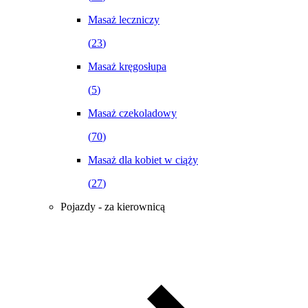
Masaż leczniczy
(
23
)
Masaż kręgosłupa
(
5
)
Masaż czekoladowy
(
70
)
Masaż dla kobiet w ciąży
(
27
)
Pojazdy - za kierownicą