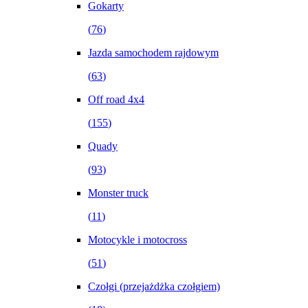
Gokarty
(
76
)
Jazda samochodem rajdowym
(
63
)
Off road 4x4
(
155
)
Quady
(
93
)
Monster truck
(
11
)
Motocykle i motocross
(
51
)
Czołgi (przejażdżka czołgiem)