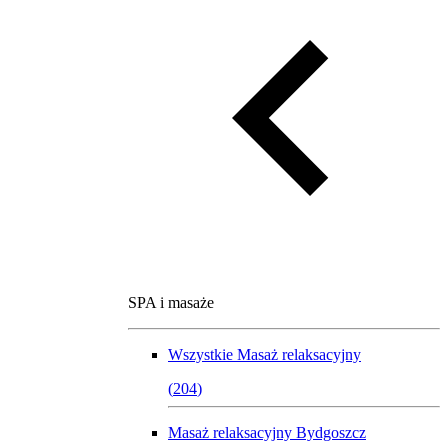
SPA i masaże
Wszystkie
Masaż relaksacyjny
(
204
)
Masaż relaksacyjny Bydgoszcz