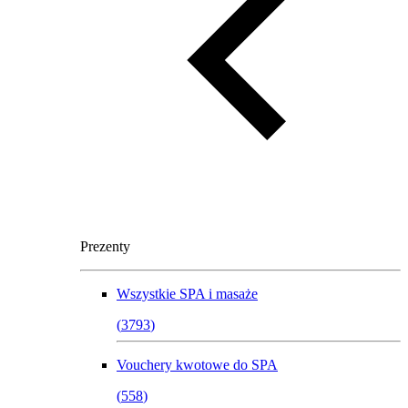
Prezenty
Wszystkie
SPA i masaże
(
3793
)
Vouchery kwotowe do SPA
(
558
)