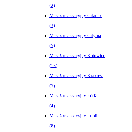
(
2
)
Masaż relaksacyjny Gdańsk
(
3
)
Masaż relaksacyjny Gdynia
(
5
)
Masaż relaksacyjny Katowice
(
13
)
Masaż relaksacyjny Kraków
(
5
)
Masaż relaksacyjny Łódź
(
4
)
Masaż relaksacyjny Lublin
(
8
)