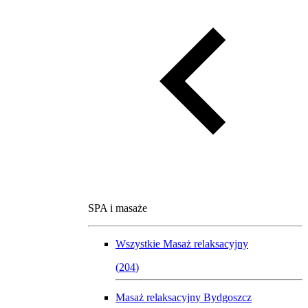
SPA i masaże
Wszystkie
Masaż relaksacyjny
(
204
)
Masaż relaksacyjny Bydgoszcz