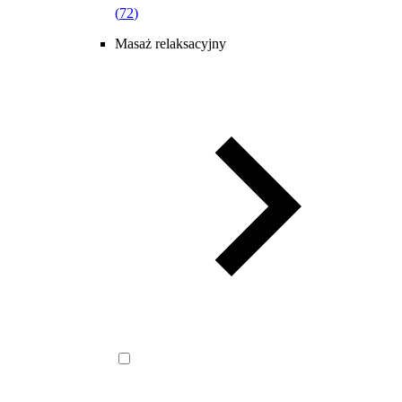
(
72
)
Masaż relaksacyjny