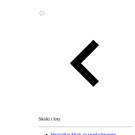
Skoki i loty
Wszystkie
Skok ze spadochronem