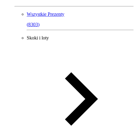
Wszystkie
Prezenty
(
8303
)
Skoki i loty