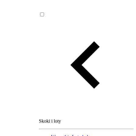
Skoki i loty