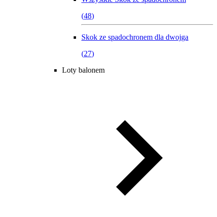
(
48
)
Skok ze spadochronem dla dwojga
(
27
)
Loty balonem