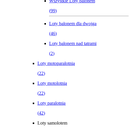
Wszystkie
Loty balonem
(
99
)
Loty balonem dla dwojga
(
46
)
Loty balonem nad tatrami
(
2
)
Loty motoparalotnią
(
22
)
Loty motolotnią
(
22
)
Loty paralotnią
(
42
)
Loty samolotem