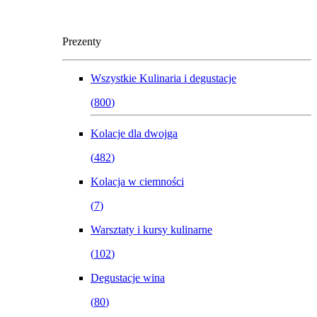
Prezenty
Wszystkie
Kulinaria i degustacje
(
800
)
Kolacje dla dwojga
(
482
)
Kolacja w ciemności
(
7
)
Warsztaty i kursy kulinarne
(
102
)
Degustacje wina
(
80
)