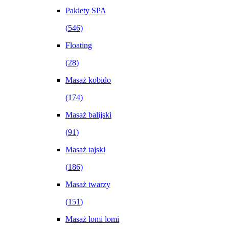
Pakiety SPA
(
546
)
Floating
(
28
)
Masaż kobido
(
174
)
Masaż balijski
(
91
)
Masaż tajski
(
186
)
Masaż twarzy
(
151
)
Masaż lomi lomi