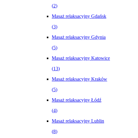
(
2
)
Masaż relaksacyjny Gdańsk
(
3
)
Masaż relaksacyjny Gdynia
(
5
)
Masaż relaksacyjny Katowice
(
13
)
Masaż relaksacyjny Kraków
(
5
)
Masaż relaksacyjny Łódź
(
4
)
Masaż relaksacyjny Lublin
(
8
)