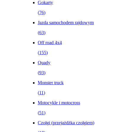
Gokarty
(
76
)
Jazda samochodem rajdowym
(
63
)
Off road 4x4
(
155
)
Quady
(
93
)
Monster truck
(
11
)
Motocykle i motocross
(
51
)
Czołgi (przejażdżka czołgiem)