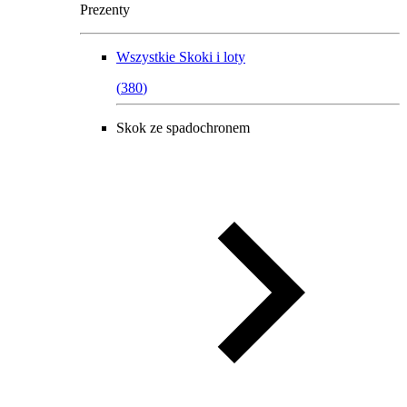
Prezenty
Wszystkie
Skoki i loty
(
380
)
Skok ze spadochronem