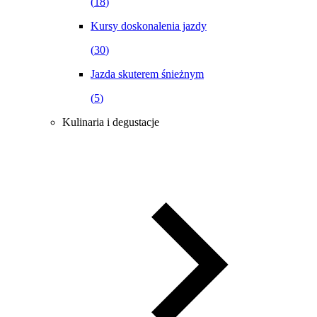
(
18
)
Kursy doskonalenia jazdy
(
30
)
Jazda skuterem śnieżnym
(
5
)
Kulinaria i degustacje