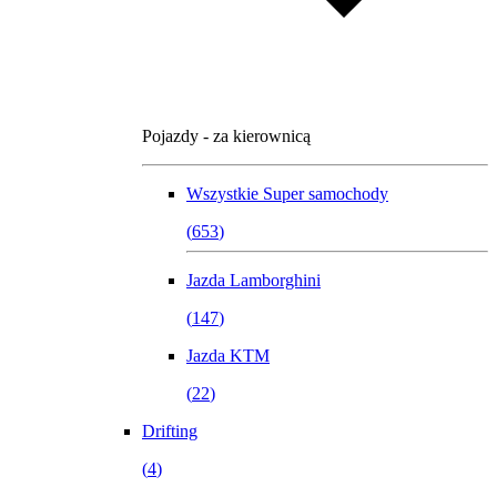
Pojazdy - za kierownicą
Wszystkie
Super samochody
(
653
)
Jazda Lamborghini
(
147
)
Jazda KTM
(
22
)
Drifting
(
4
)