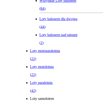
Wszystkie
Loty balonem
(
84
)
Loty balonem dla dwojga
(
44
)
Loty balonem nad tatrami
(
2
)
Loty motoparalotnią
(
22
)
Loty motolotnią
(
22
)
Loty paralotnią
(
42
)
Loty samolotem