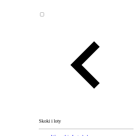
Skoki i loty