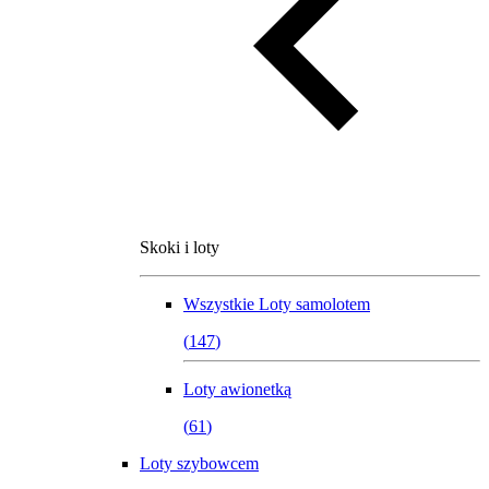
Skoki i loty
Wszystkie
Loty samolotem
(
147
)
Loty awionetką
(
61
)
Loty szybowcem