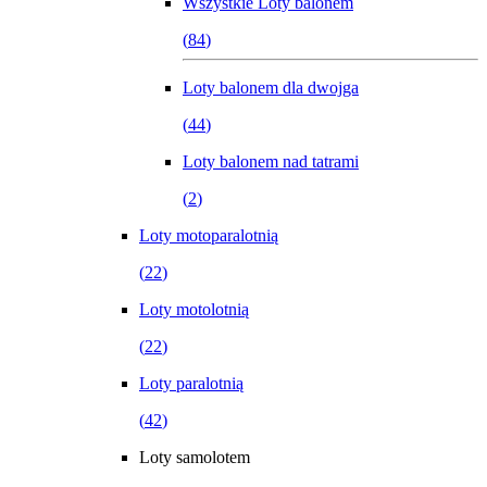
Wszystkie
Loty balonem
(
84
)
Loty balonem dla dwojga
(
44
)
Loty balonem nad tatrami
(
2
)
Loty motoparalotnią
(
22
)
Loty motolotnią
(
22
)
Loty paralotnią
(
42
)
Loty samolotem