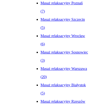
Masaż relaksacyjny Poznań
(
7
)
Masaż relaksacyjny Szczecin
(
5
)
Masaż relaksacyjny Wrocław
(
6
)
Masaż relaksacyjny Sosnowiec
(
3
)
Masaż relaksacyjny Warszawa
(
20
)
Masaż relaksacyjny Białystok
(
5
)
Masaż relaksacyjny Rzeszów