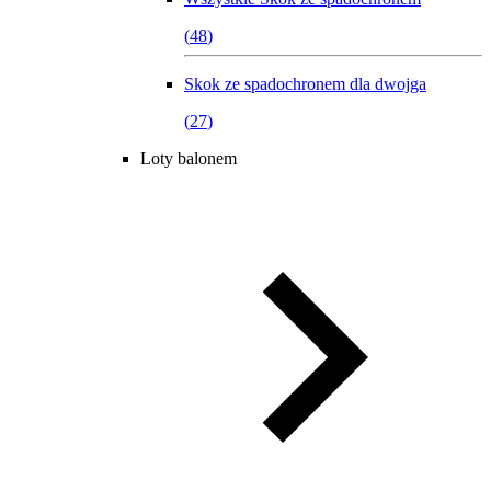
(
48
)
Skok ze spadochronem dla dwojga
(
27
)
Loty balonem