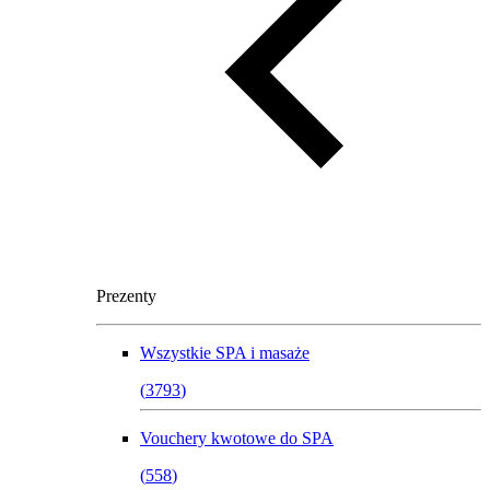
Prezenty
Wszystkie
SPA i masaże
(
3793
)
Vouchery kwotowe do SPA
(
558
)