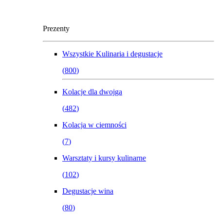
Prezenty
Wszystkie
Kulinaria i degustacje
(
800
)
Kolacje dla dwojga
(
482
)
Kolacja w ciemności
(
7
)
Warsztaty i kursy kulinarne
(
102
)
Degustacje wina
(
80
)