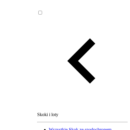
Skoki i loty
Wszystkie
Skok ze spadochronem