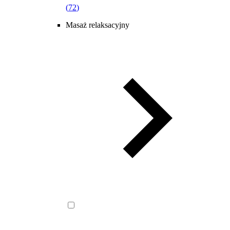
(
72
)
Masaż relaksacyjny