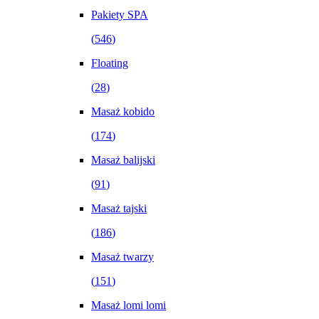
Pakiety SPA
(
546
)
Floating
(
28
)
Masaż kobido
(
174
)
Masaż balijski
(
91
)
Masaż tajski
(
186
)
Masaż twarzy
(
151
)
Masaż lomi lomi