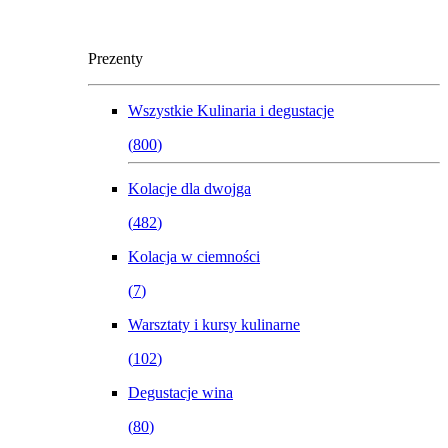
Prezenty
Wszystkie
Kulinaria i degustacje
(
800
)
Kolacje dla dwojga
(
482
)
Kolacja w ciemności
(
7
)
Warsztaty i kursy kulinarne
(
102
)
Degustacje wina
(
80
)