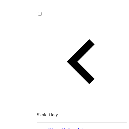
Skoki i loty