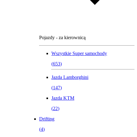
Pojazdy - za kierownicą
Wszystkie
Super samochody
(
653
)
Jazda Lamborghini
(
147
)
Jazda KTM
(
22
)
Drifting
(
4
)