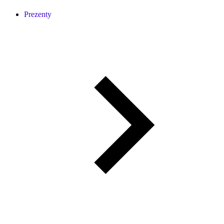
Prezenty