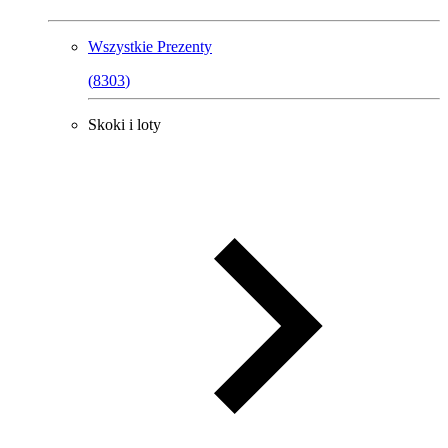
Wszystkie
Prezenty
(
8303
)
Skoki i loty