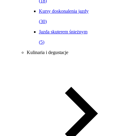
(
18
)
Kursy doskonalenia jazdy
(
30
)
Jazda skuterem śnieżnym
(
5
)
Kulinaria i degustacje