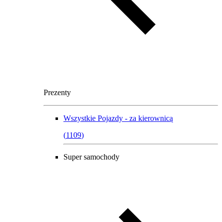
Prezenty
Wszystkie
Pojazdy - za kierownicą
(
1109
)
Super samochody