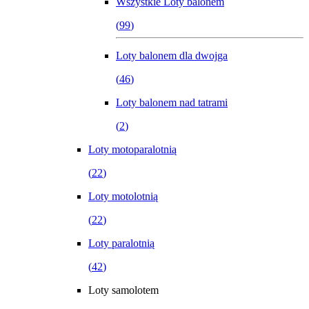
Wszystkie
Loty balonem
(
99
)
Loty balonem dla dwojga
(
46
)
Loty balonem nad tatrami
(
2
)
Loty motoparalotnią
(
22
)
Loty motolotnią
(
22
)
Loty paralotnią
(
42
)
Loty samolotem