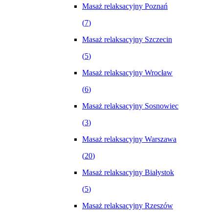
Masaż relaksacyjny Poznań
(
7
)
Masaż relaksacyjny Szczecin
(
5
)
Masaż relaksacyjny Wrocław
(
6
)
Masaż relaksacyjny Sosnowiec
(
3
)
Masaż relaksacyjny Warszawa
(
20
)
Masaż relaksacyjny Białystok
(
5
)
Masaż relaksacyjny Rzeszów