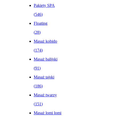
Pakiety SPA
(
546
)
Floating
(
28
)
Masaż kobido
(
174
)
Masaż balijski
(
91
)
Masaż tajski
(
186
)
Masaż twarzy
(
151
)
Masaż lomi lomi