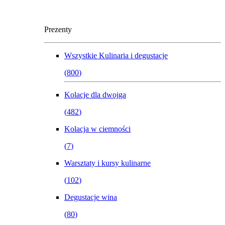
Prezenty
Wszystkie
Kulinaria i degustacje
(
800
)
Kolacje dla dwojga
(
482
)
Kolacja w ciemności
(
7
)
Warsztaty i kursy kulinarne
(
102
)
Degustacje wina
(
80
)