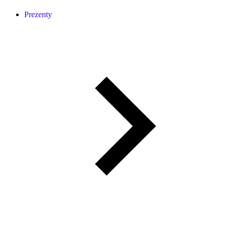
Prezenty