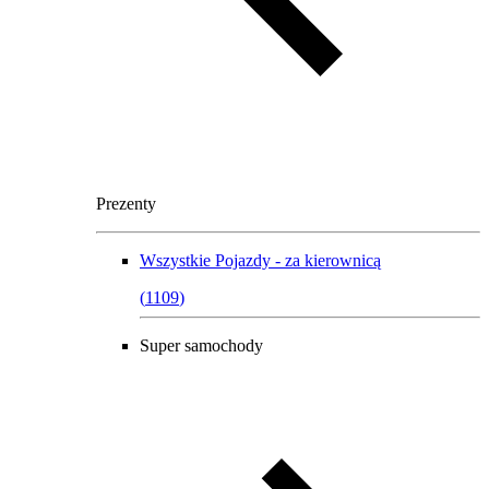
Prezenty
Wszystkie
Pojazdy - za kierownicą
(
1109
)
Super samochody