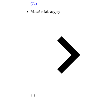
(
72
)
Masaż relaksacyjny