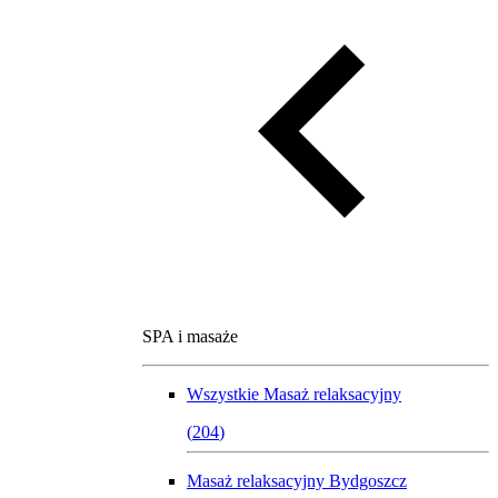
SPA i masaże
Wszystkie
Masaż relaksacyjny
(
204
)
Masaż relaksacyjny Bydgoszcz