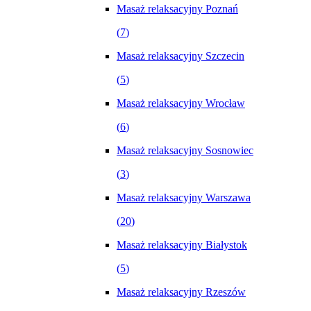
Masaż relaksacyjny Poznań
(
7
)
Masaż relaksacyjny Szczecin
(
5
)
Masaż relaksacyjny Wrocław
(
6
)
Masaż relaksacyjny Sosnowiec
(
3
)
Masaż relaksacyjny Warszawa
(
20
)
Masaż relaksacyjny Białystok
(
5
)
Masaż relaksacyjny Rzeszów