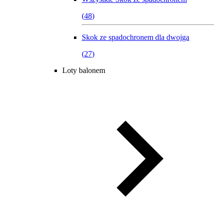
(
48
)
Skok ze spadochronem dla dwojga
(
27
)
Loty balonem