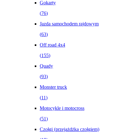
Gokarty
(
76
)
Jazda samochodem rajdowym
(
63
)
Off road 4x4
(
155
)
Quady
(
93
)
Monster truck
(
11
)
Motocykle i motocross
(
51
)
Czołgi (przejażdżka czołgiem)