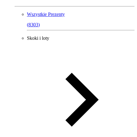
Wszystkie
Prezenty
(
8303
)
Skoki i loty