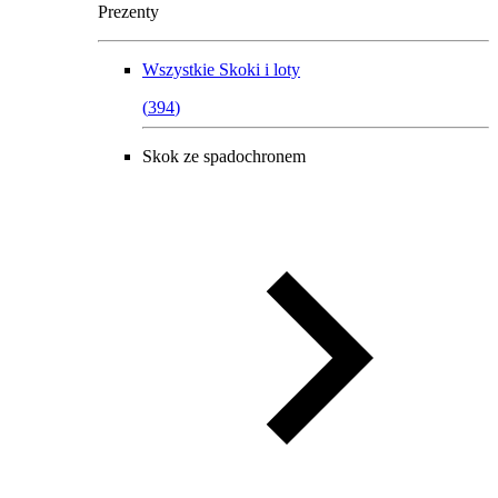
Prezenty
Wszystkie
Skoki i loty
(
394
)
Skok ze spadochronem