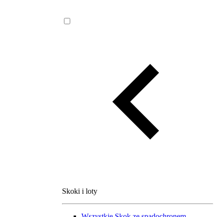
Skoki i loty
Wszystkie
Skok ze spadochronem