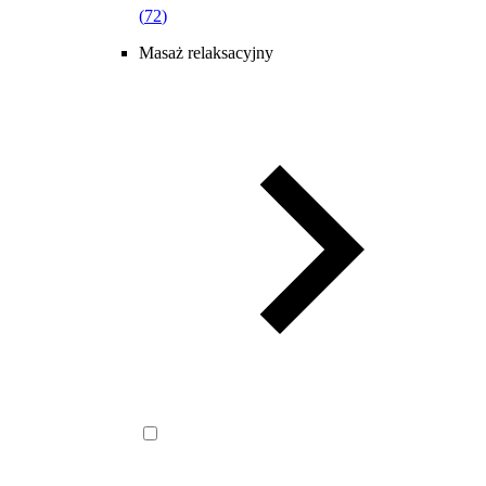
(
72
)
Masaż relaksacyjny