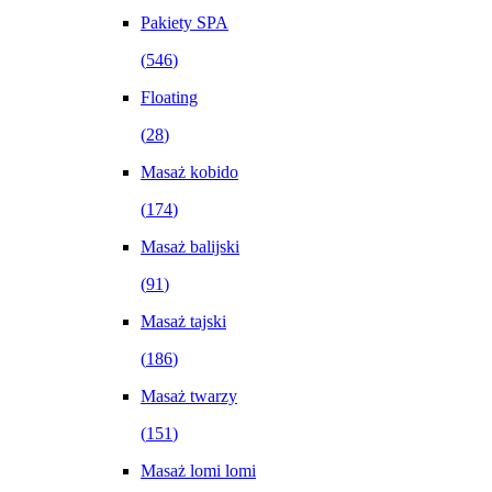
Pakiety SPA
(
546
)
Floating
(
28
)
Masaż kobido
(
174
)
Masaż balijski
(
91
)
Masaż tajski
(
186
)
Masaż twarzy
(
151
)
Masaż lomi lomi