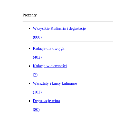
Prezenty
Wszystkie
Kulinaria i degustacje
(
800
)
Kolacje dla dwojga
(
482
)
Kolacja w ciemności
(
7
)
Warsztaty i kursy kulinarne
(
102
)
Degustacje wina
(
80
)