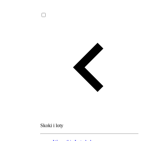
Skoki i loty