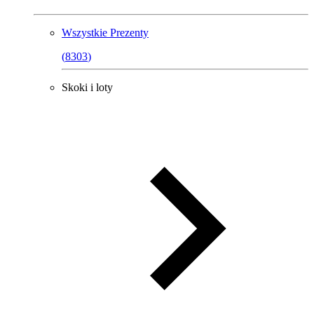
Wszystkie
Prezenty
(
8303
)
Skoki i loty