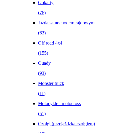
Gokarty
(
76
)
Jazda samochodem rajdowym
(
63
)
Off road 4x4
(
155
)
Quady
(
93
)
Monster truck
(
11
)
Motocykle i motocross
(
51
)
Czołgi (przejażdżka czołgiem)