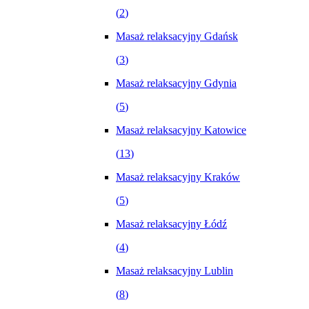
(
2
)
Masaż relaksacyjny Gdańsk
(
3
)
Masaż relaksacyjny Gdynia
(
5
)
Masaż relaksacyjny Katowice
(
13
)
Masaż relaksacyjny Kraków
(
5
)
Masaż relaksacyjny Łódź
(
4
)
Masaż relaksacyjny Lublin
(
8
)