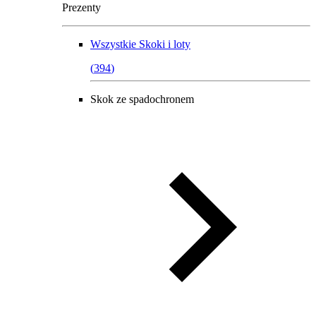
Prezenty
Wszystkie
Skoki i loty
(
394
)
Skok ze spadochronem