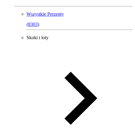
Wszystkie
Prezenty
(
8303
)
Skoki i loty