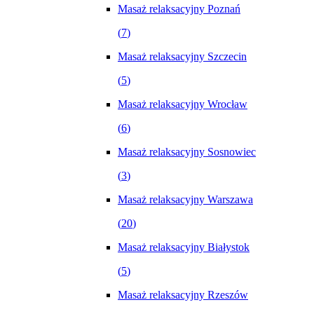
Masaż relaksacyjny Poznań
(
7
)
Masaż relaksacyjny Szczecin
(
5
)
Masaż relaksacyjny Wrocław
(
6
)
Masaż relaksacyjny Sosnowiec
(
3
)
Masaż relaksacyjny Warszawa
(
20
)
Masaż relaksacyjny Białystok
(
5
)
Masaż relaksacyjny Rzeszów