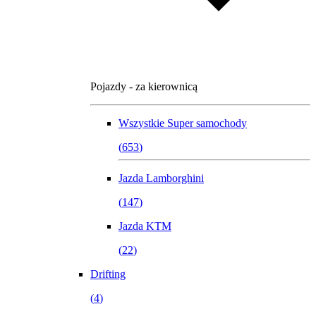
Pojazdy - za kierownicą
Wszystkie
Super samochody
(
653
)
Jazda Lamborghini
(
147
)
Jazda KTM
(
22
)
Drifting
(
4
)