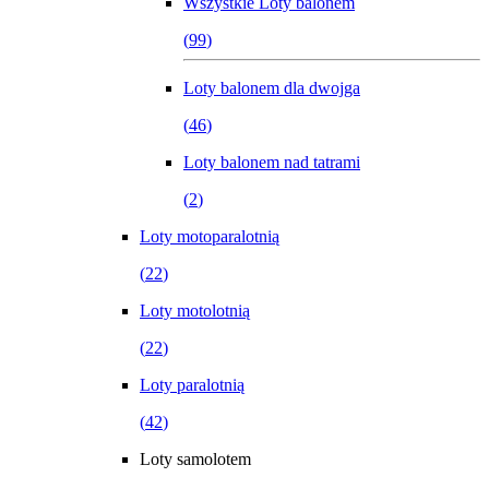
Wszystkie
Loty balonem
(
99
)
Loty balonem dla dwojga
(
46
)
Loty balonem nad tatrami
(
2
)
Loty motoparalotnią
(
22
)
Loty motolotnią
(
22
)
Loty paralotnią
(
42
)
Loty samolotem