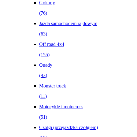
Gokarty
(
76
)
Jazda samochodem rajdowym
(
63
)
Off road 4x4
(
155
)
Quady
(
93
)
Monster truck
(
11
)
Motocykle i motocross
(
51
)
Czołgi (przejażdżka czołgiem)