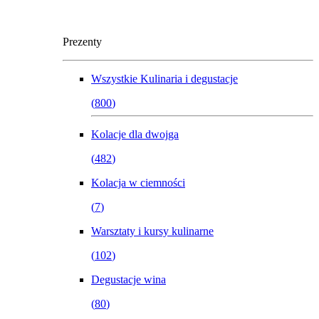
Prezenty
Wszystkie
Kulinaria i degustacje
(
800
)
Kolacje dla dwojga
(
482
)
Kolacja w ciemności
(
7
)
Warsztaty i kursy kulinarne
(
102
)
Degustacje wina
(
80
)