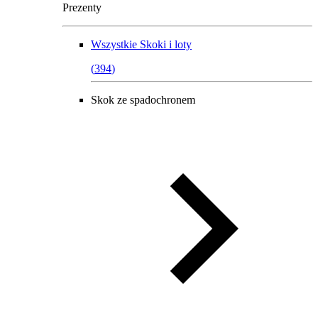
Prezenty
Wszystkie
Skoki i loty
(
394
)
Skok ze spadochronem