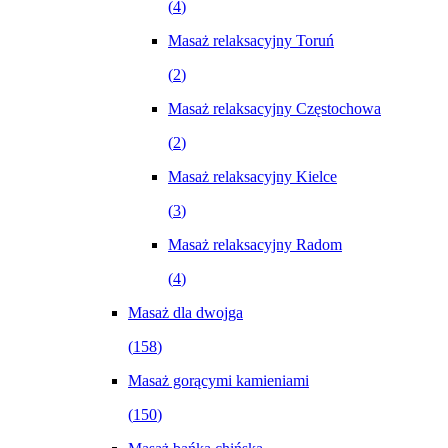
(
4
)
Masaż relaksacyjny Toruń
(
2
)
Masaż relaksacyjny Częstochowa
(
2
)
Masaż relaksacyjny Kielce
(
3
)
Masaż relaksacyjny Radom
(
4
)
Masaż dla dwojga
(
158
)
Masaż gorącymi kamieniami
(
150
)