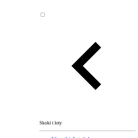
Skoki i loty