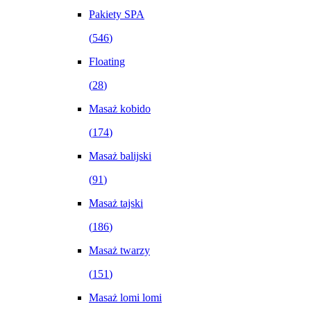
Pakiety SPA
(
546
)
Floating
(
28
)
Masaż kobido
(
174
)
Masaż balijski
(
91
)
Masaż tajski
(
186
)
Masaż twarzy
(
151
)
Masaż lomi lomi