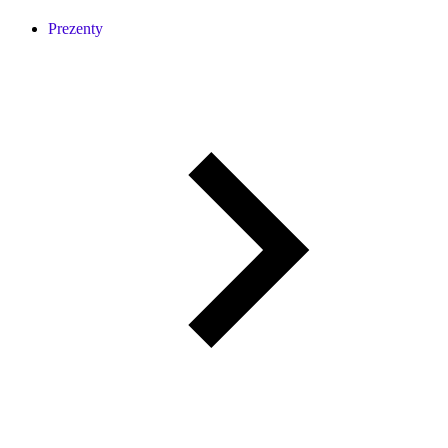
Prezenty