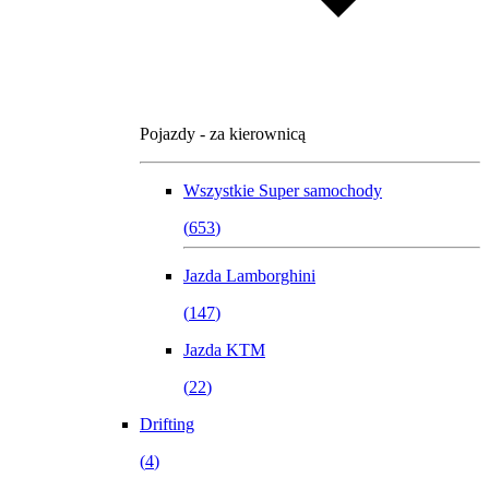
Pojazdy - za kierownicą
Wszystkie
Super samochody
(
653
)
Jazda Lamborghini
(
147
)
Jazda KTM
(
22
)
Drifting
(
4
)