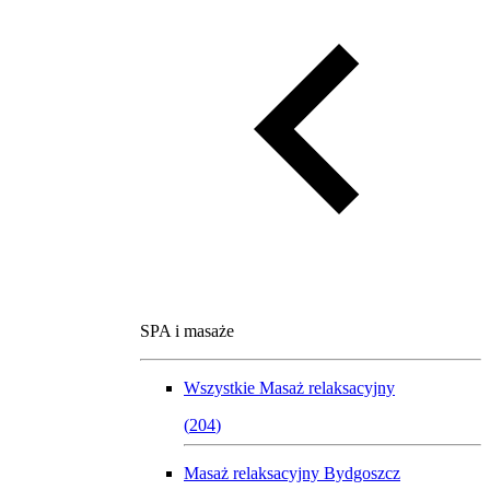
SPA i masaże
Wszystkie
Masaż relaksacyjny
(
204
)
Masaż relaksacyjny Bydgoszcz