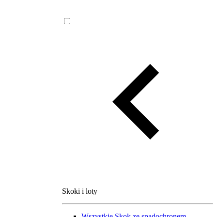
Skoki i loty
Wszystkie
Skok ze spadochronem