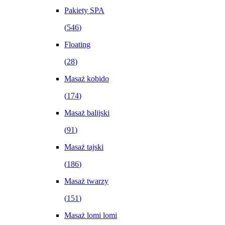
Pakiety SPA
(
546
)
Floating
(
28
)
Masaż kobido
(
174
)
Masaż balijski
(
91
)
Masaż tajski
(
186
)
Masaż twarzy
(
151
)
Masaż lomi lomi