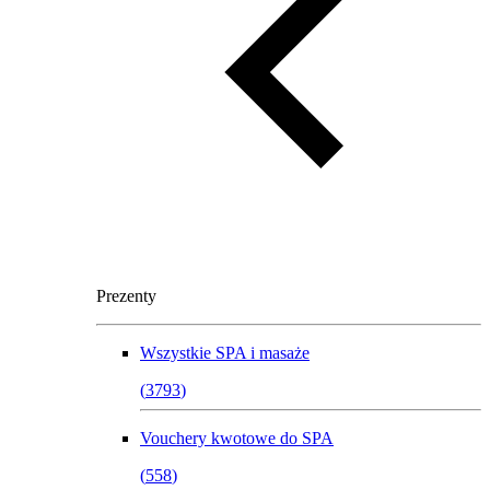
Prezenty
Wszystkie
SPA i masaże
(
3793
)
Vouchery kwotowe do SPA
(
558
)