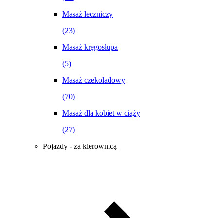
Masaż leczniczy
(
23
)
Masaż kręgosłupa
(
5
)
Masaż czekoladowy
(
70
)
Masaż dla kobiet w ciąży
(
27
)
Pojazdy - za kierownicą