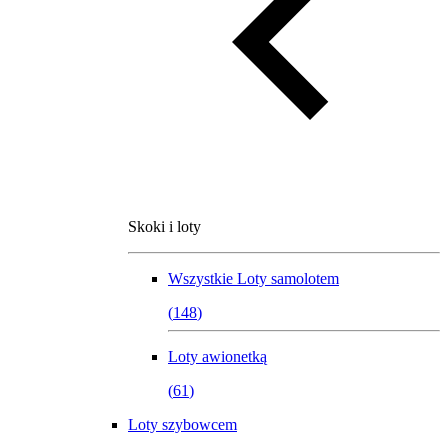
Skoki i loty
Wszystkie
Loty samolotem
(
148
)
Loty awionetką
(
61
)
Loty szybowcem