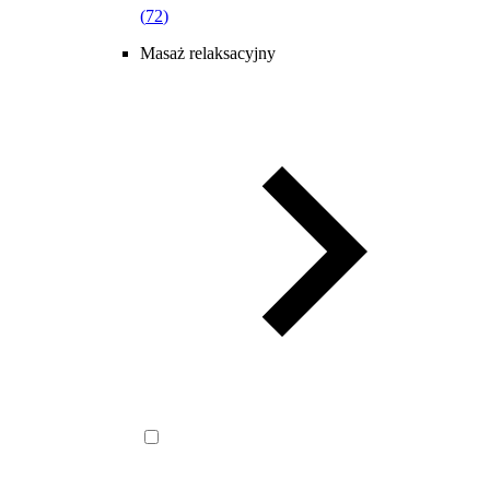
(
72
)
Masaż relaksacyjny