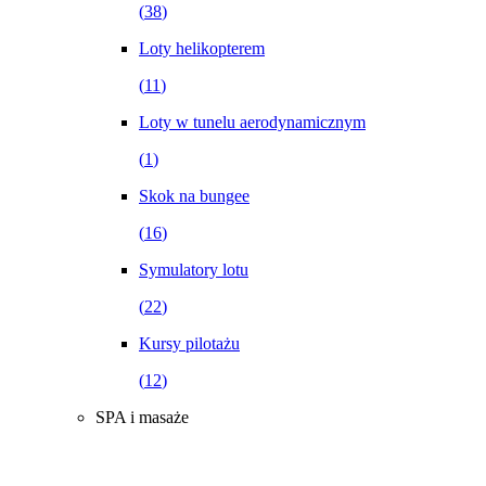
(
38
)
Loty helikopterem
(
11
)
Loty w tunelu aerodynamicznym
(
1
)
Skok na bungee
(
16
)
Symulatory lotu
(
22
)
Kursy pilotażu
(
12
)
SPA i masaże