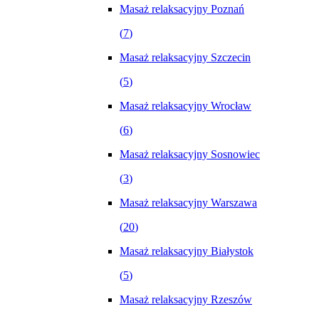
Masaż relaksacyjny Poznań
(
7
)
Masaż relaksacyjny Szczecin
(
5
)
Masaż relaksacyjny Wrocław
(
6
)
Masaż relaksacyjny Sosnowiec
(
3
)
Masaż relaksacyjny Warszawa
(
20
)
Masaż relaksacyjny Białystok
(
5
)
Masaż relaksacyjny Rzeszów