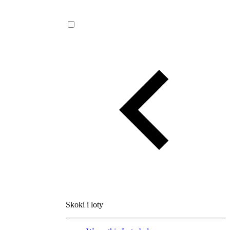
Skoki i loty