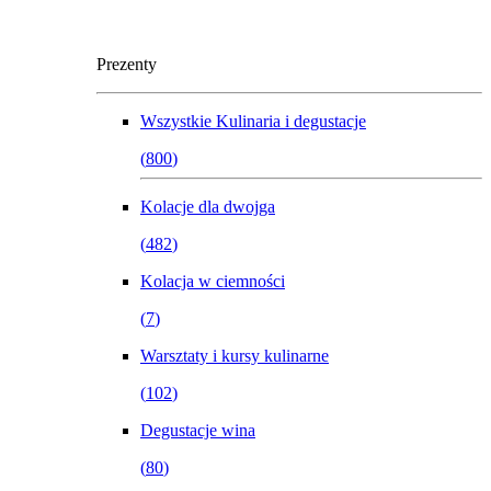
Prezenty
Wszystkie
Kulinaria i degustacje
(
800
)
Kolacje dla dwojga
(
482
)
Kolacja w ciemności
(
7
)
Warsztaty i kursy kulinarne
(
102
)
Degustacje wina
(
80
)