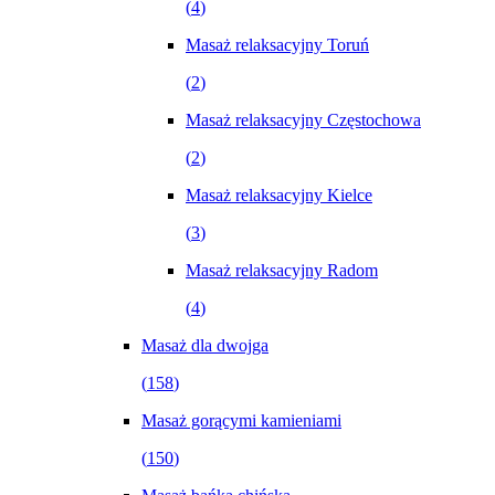
(
4
)
Masaż relaksacyjny Toruń
(
2
)
Masaż relaksacyjny Częstochowa
(
2
)
Masaż relaksacyjny Kielce
(
3
)
Masaż relaksacyjny Radom
(
4
)
Masaż dla dwojga
(
158
)
Masaż gorącymi kamieniami
(
150
)