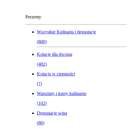
Prezenty
Wszystkie
Kulinaria i degustacje
(
800
)
Kolacje dla dwojga
(
482
)
Kolacja w ciemności
(
7
)
Warsztaty i kursy kulinarne
(
102
)
Degustacje wina
(
80
)