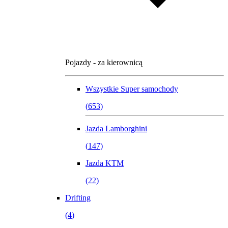
Pojazdy - za kierownicą
Wszystkie
Super samochody
(
653
)
Jazda Lamborghini
(
147
)
Jazda KTM
(
22
)
Drifting
(
4
)