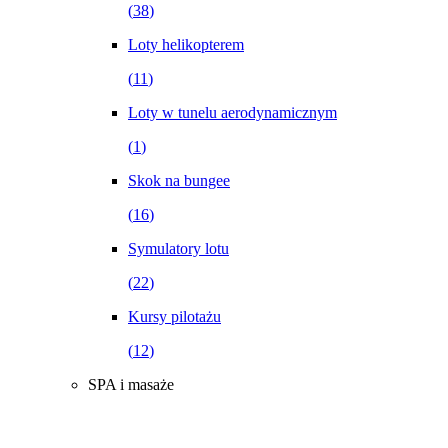
(
38
)
Loty helikopterem
(
11
)
Loty w tunelu aerodynamicznym
(
1
)
Skok na bungee
(
16
)
Symulatory lotu
(
22
)
Kursy pilotażu
(
12
)
SPA i masaże