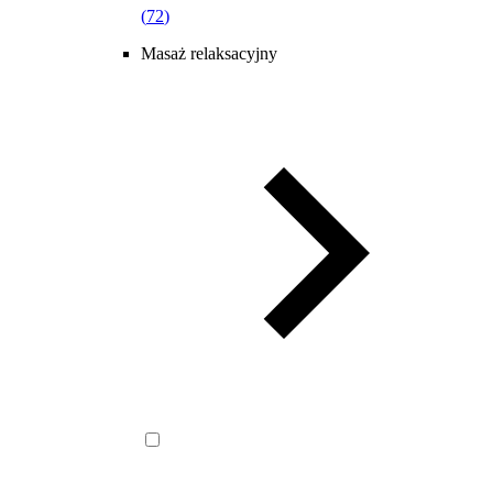
(
72
)
Masaż relaksacyjny