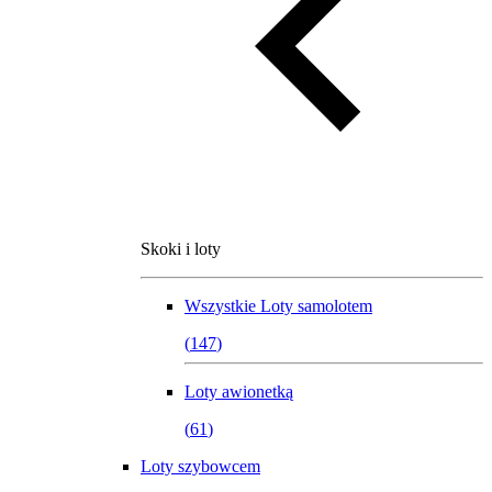
Skoki i loty
Wszystkie
Loty samolotem
(
147
)
Loty awionetką
(
61
)
Loty szybowcem