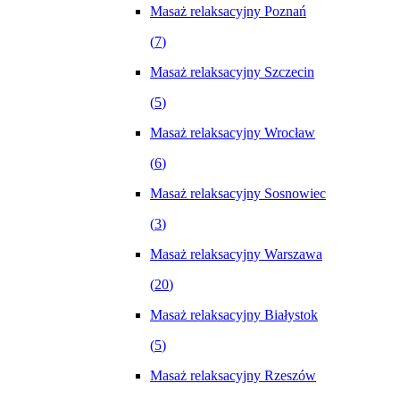
Masaż relaksacyjny Poznań
(
7
)
Masaż relaksacyjny Szczecin
(
5
)
Masaż relaksacyjny Wrocław
(
6
)
Masaż relaksacyjny Sosnowiec
(
3
)
Masaż relaksacyjny Warszawa
(
20
)
Masaż relaksacyjny Białystok
(
5
)
Masaż relaksacyjny Rzeszów