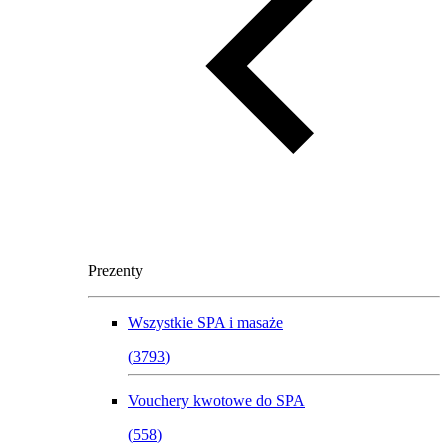
Prezenty
Wszystkie
SPA i masaże
(
3793
)
Vouchery kwotowe do SPA
(
558
)