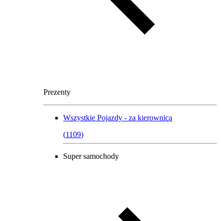
Prezenty
Wszystkie
Pojazdy - za kierownicą
(
1109
)
Super samochody