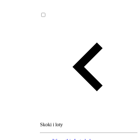
Skoki i loty