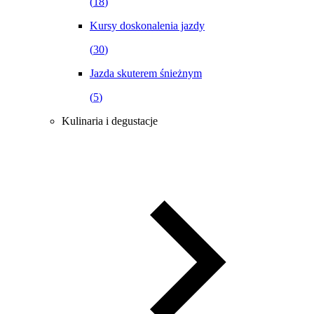
(
18
)
Kursy doskonalenia jazdy
(
30
)
Jazda skuterem śnieżnym
(
5
)
Kulinaria i degustacje