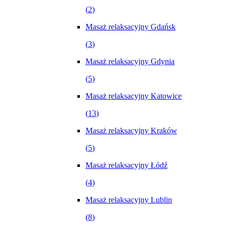
(
2
)
Masaż relaksacyjny Gdańsk
(
3
)
Masaż relaksacyjny Gdynia
(
5
)
Masaż relaksacyjny Katowice
(
13
)
Masaż relaksacyjny Kraków
(
5
)
Masaż relaksacyjny Łódź
(
4
)
Masaż relaksacyjny Lublin
(
8
)