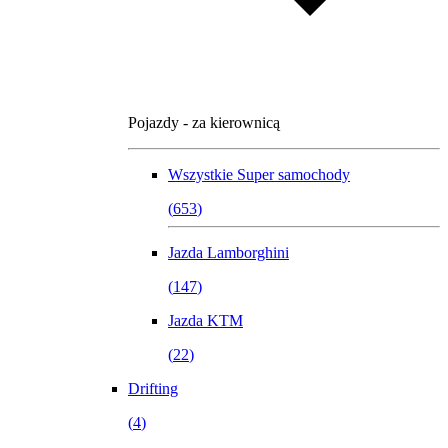
Pojazdy - za kierownicą
Wszystkie
Super samochody
(
653
)
Jazda Lamborghini
(
147
)
Jazda KTM
(
22
)
Drifting
(
4
)