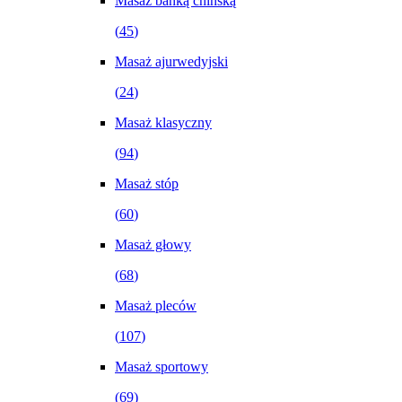
Masaż bańką chińską
(
45
)
Masaż ajurwedyjski
(
24
)
Masaż klasyczny
(
94
)
Masaż stóp
(
60
)
Masaż głowy
(
68
)
Masaż pleców
(
107
)
Masaż sportowy
(
69
)