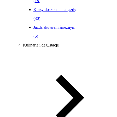
(
18
)
Kursy doskonalenia jazdy
(
30
)
Jazda skuterem śnieżnym
(
5
)
Kulinaria i degustacje