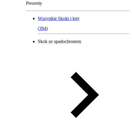
Prezenty
Wszystkie
Skoki i loty
(
394
)
Skok ze spadochronem