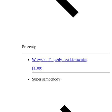
Prezenty
Wszystkie
Pojazdy - za kierownicą
(
1109
)
Super samochody