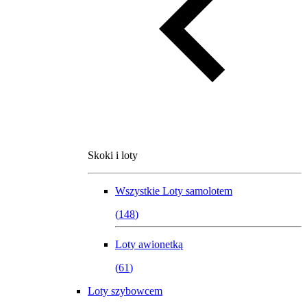
Skoki i loty
Wszystkie
Loty samolotem
(
148
)
Loty awionetką
(
61
)
Loty szybowcem