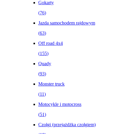
Gokarty
(
76
)
Jazda samochodem rajdowym
(
63
)
Off road 4x4
(
155
)
Quady
(
93
)
Monster truck
(
11
)
Motocykle i motocross
(
51
)
Czołgi (przejażdżka czołgiem)