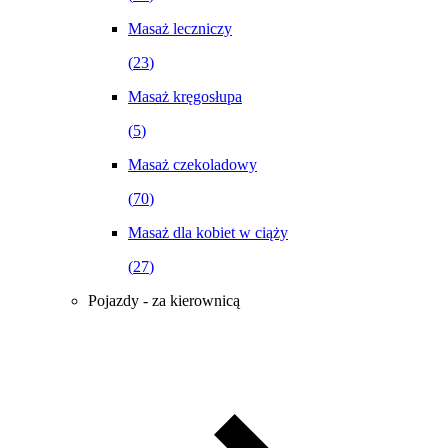
Masaż leczniczy
(
23
)
Masaż kręgosłupa
(
5
)
Masaż czekoladowy
(
70
)
Masaż dla kobiet w ciąży
(
27
)
Pojazdy - za kierownicą