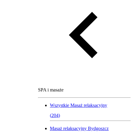
SPA i masaże
Wszystkie
Masaż relaksacyjny
(
204
)
Masaż relaksacyjny Bydgoszcz