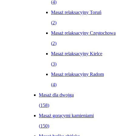
(
4
)
Masaż relaksacyjny Toruń
(
2
)
Masaż relaksacyjny Częstochowa
(
2
)
Masaż relaksacyjny Kielce
(
3
)
Masaż relaksacyjny Radom
(
4
)
Masaż dla dwojga
(
158
)
Masaż gorącymi kamieniami
(
150
)