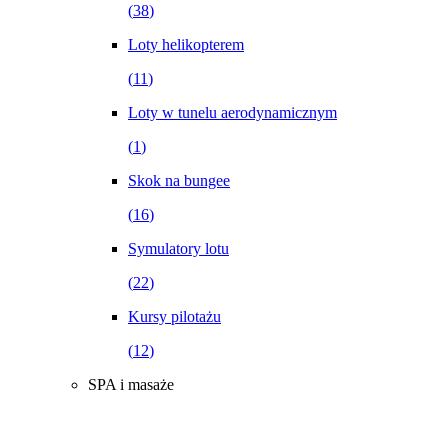
(
38
)
Loty helikopterem
(
11
)
Loty w tunelu aerodynamicznym
(
1
)
Skok na bungee
(
16
)
Symulatory lotu
(
22
)
Kursy pilotażu
(
12
)
SPA i masaże