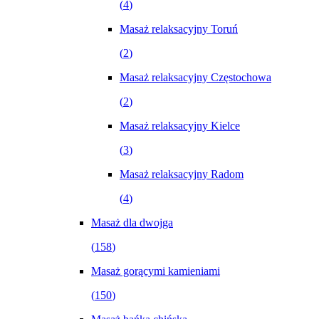
(
4
)
Masaż relaksacyjny Toruń
(
2
)
Masaż relaksacyjny Częstochowa
(
2
)
Masaż relaksacyjny Kielce
(
3
)
Masaż relaksacyjny Radom
(
4
)
Masaż dla dwojga
(
158
)
Masaż gorącymi kamieniami
(
150
)