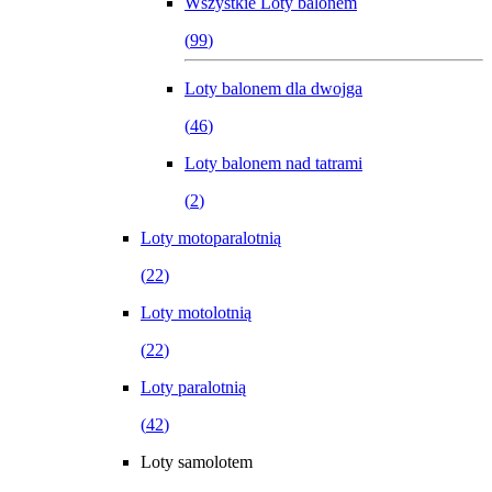
Wszystkie
Loty balonem
(
99
)
Loty balonem dla dwojga
(
46
)
Loty balonem nad tatrami
(
2
)
Loty motoparalotnią
(
22
)
Loty motolotnią
(
22
)
Loty paralotnią
(
42
)
Loty samolotem