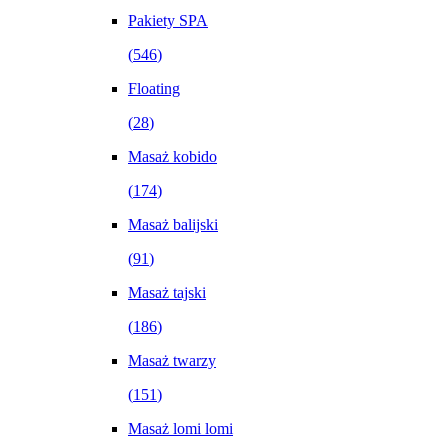
Pakiety SPA
(
546
)
Floating
(
28
)
Masaż kobido
(
174
)
Masaż balijski
(
91
)
Masaż tajski
(
186
)
Masaż twarzy
(
151
)
Masaż lomi lomi