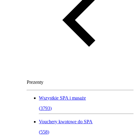
Prezenty
Wszystkie
SPA i masaże
(
3793
)
Vouchery kwotowe do SPA
(
558
)