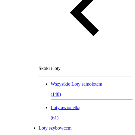
Skoki i loty
Wszystkie
Loty samolotem
(
148
)
Loty awionetką
(
61
)
Loty szybowcem