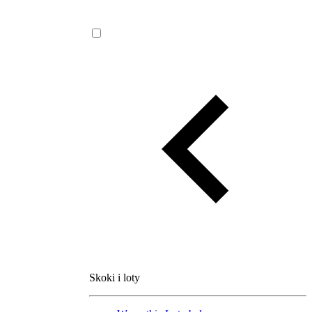
Skoki i loty