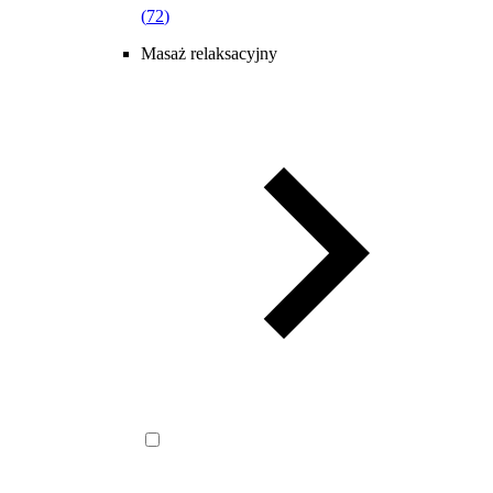
(
72
)
Masaż relaksacyjny