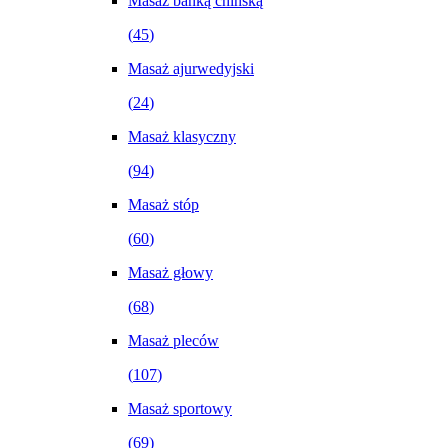
Masaż bańką chińską
(
45
)
Masaż ajurwedyjski
(
24
)
Masaż klasyczny
(
94
)
Masaż stóp
(
60
)
Masaż głowy
(
68
)
Masaż pleców
(
107
)
Masaż sportowy
(
69
)