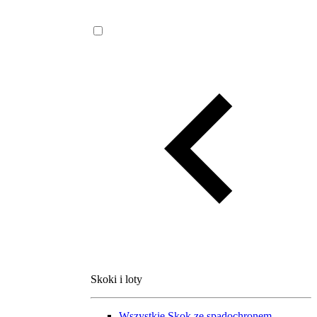
Skoki i loty
Wszystkie
Skok ze spadochronem