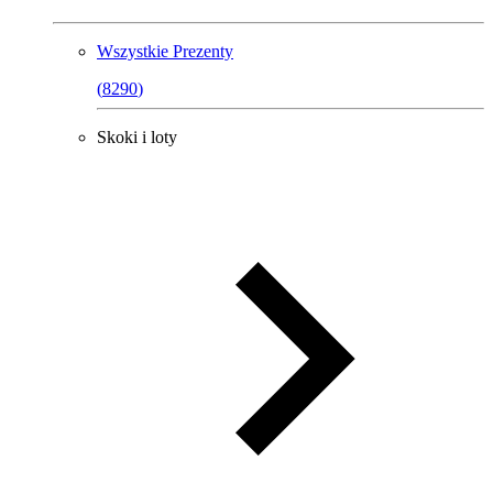
Wszystkie
Prezenty
(
8290
)
Skoki i loty