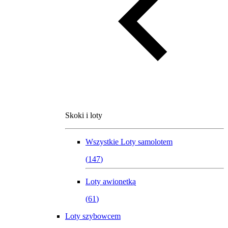
Skoki i loty
Wszystkie
Loty samolotem
(
147
)
Loty awionetką
(
61
)
Loty szybowcem