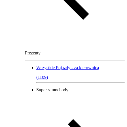
Prezenty
Wszystkie
Pojazdy - za kierownicą
(
1109
)
Super samochody