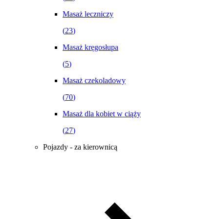
Masaż leczniczy
(
23
)
Masaż kręgosłupa
(
5
)
Masaż czekoladowy
(
70
)
Masaż dla kobiet w ciąży
(
27
)
Pojazdy - za kierownicą