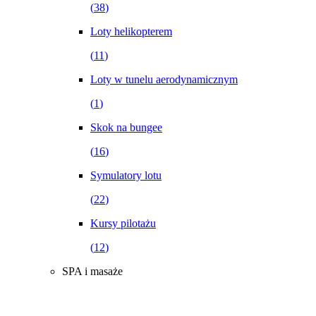
(
38
)
Loty helikopterem
(
11
)
Loty w tunelu aerodynamicznym
(
1
)
Skok na bungee
(
16
)
Symulatory lotu
(
22
)
Kursy pilotażu
(
12
)
SPA i masaże