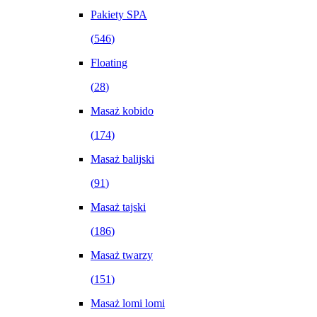
Pakiety SPA
(
546
)
Floating
(
28
)
Masaż kobido
(
174
)
Masaż balijski
(
91
)
Masaż tajski
(
186
)
Masaż twarzy
(
151
)
Masaż lomi lomi