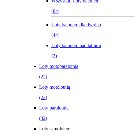
Wszystkie
Loty balonem
(
84
)
Loty balonem dla dwojga
(
44
)
Loty balonem nad tatrami
(
2
)
Loty motoparalotnią
(
22
)
Loty motolotnią
(
22
)
Loty paralotnią
(
42
)
Loty samolotem