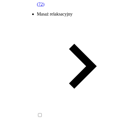
(
72
)
Masaż relaksacyjny