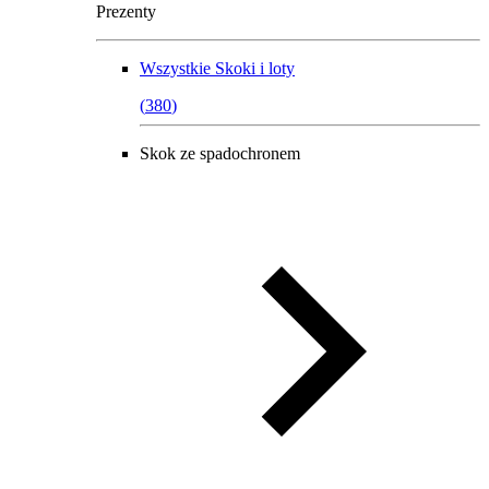
Prezenty
Wszystkie
Skoki i loty
(
380
)
Skok ze spadochronem